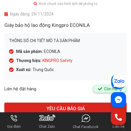
Kích chuột vào hình ảnh để phóng to
Ngày đăng:
29/11/2024
Giày bảo hộ lao động Kingpro ECONILA
THÔNG SỐ CHI TIẾT MÔ TẢ SẢN PHẨM
Mã sản phẩm:
ECONILA
Thương hiệu:
KINGPRO Safety
Xuất xứ:
Trung Quốc
Liên hệ đặt hàng
Còn hàng
HOTLINE
Gọi điện
Chat Zalo
Liên hệ
Chat Facebook