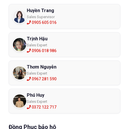
Huyền Trang
Sales Supervisor
0905 605 016
Trịnh Hậu
Sales Expert
0906 018 986
Thơm Nguyễn
Sales Expert
0967 281 590
Phú Huy
Sales Expert
0372 122 717
Đồng Phục bảo hộ