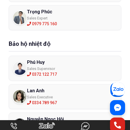
Trọng Phúc
Sales Expert
0979 775 160
Bảo hộ nhiệt độ
Phú Huy
Sales Supervisor
0372 122 717
Lan Anh
Sales Executive
0334 789 967
Nguyễn Ngọc Hội
Sales Expert