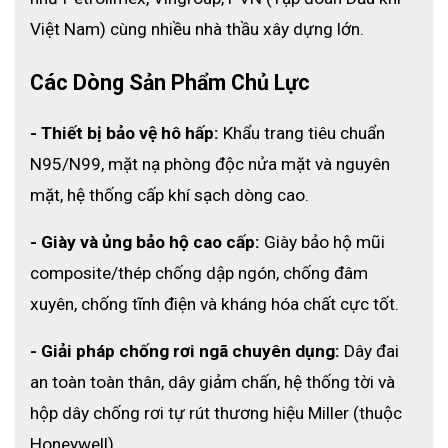
Bởi bình trợ thở SCBA là một dụng cụ thiết yếu trong rất nhiều
Việt Nam) cùng nhiều nhà thầu xây dựng lớn. 
ngành nghề nhưng lại là một thiết bị vô cùng đặc thù. Vi vậy,
không phải ai cũng có thể sử dụng mà cần phải được đào tạo
hay training thật kỹ trước khi đùng để tránh xảy ra các sai sót
Các Dòng Sản Phẩm Chủ Lực
không đáng có trong suốt quá trình vận hành.
Thấu hiểu được vấn đề này, nên đội ngũ kỹ thuật viên của Bảo
- Thiết bị bảo vệ hô hấp:
 Khẩu trang tiêu chuẩn 
Hộ Lao Động ECO3D luôn sẵn sàng tư vấn và hỗ trợ quý khách
N95/N99, mặt nạ phòng độc nửa mặt và nguyên 
hàng 24/7.
mặt, hệ thống cấp khí sạch dòng cao.
- Giày và ủng bảo hộ cao cấp:
 Giày bảo hộ mũi 
composite/thép chống dập ngón, chống đâm 
xuyên, chống tĩnh điện và kháng hóa chất cực tốt.
Bảng giá thuê máy trợ thở SCBA-
- Giải pháp chống rơi ngã chuyên dụng:
 Dây đai 
an toàn toàn thân, dây giảm chấn, hệ thống tời và 
805MLK-T
hộp dây chống rơi tự rút thương hiệu Miller (thuộc 
Để thuận tiện và tiết kiệm nhất cho quý khách hàng, Bảo Hộ Lao
Động ECO3D phân chia ra từng mục thuê máy trợ thở SCBA-
Honeywell).