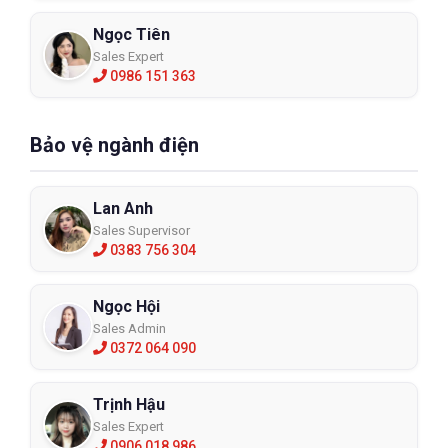
Ngọc Tiên
Sales Expert
0986 151 363
Bảo vệ ngành điện
Lan Anh
Sales Supervisor
0383 756 304
Ngọc Hội
Sales Admin
0372 064 090
Trịnh Hậu
Sales Expert
0906 018 986