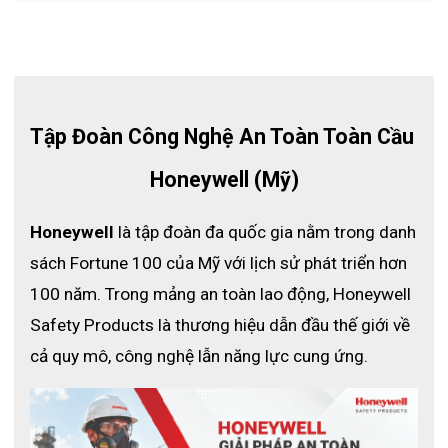
Tập Đoàn Công Nghệ An Toàn Toàn Cầu 
Honeywell (Mỹ)
Honeywell
 là tập đoàn đa quốc gia nằm trong danh 
sách Fortune 100 của Mỹ với lịch sử phát triển hơn 
100 năm. Trong mảng an toàn lao động, Honeywell 
Safety Products là thương hiệu dẫn đầu thế giới về 
cả quy mô, công nghệ lẫn năng lực cung ứng.
Thuê máy trợ thở SCBA để đáp ứng nhu cầu ngắn hạn là một
lựa chọn tuyệt vời. Tại sao bạn phải trả một khoản chi phí vốn
lớn trước và sau đó cũng phải trả để duy trì các tài sản đó suốt
cả năm khi nhóm thiết bị cụ thể này chỉ cần sử dụng một hoặc