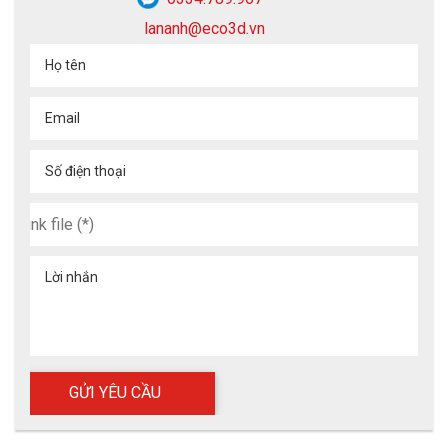
lananh@eco3d.vn
Họ tên
Email
Số điện thoại
Lời nhắn