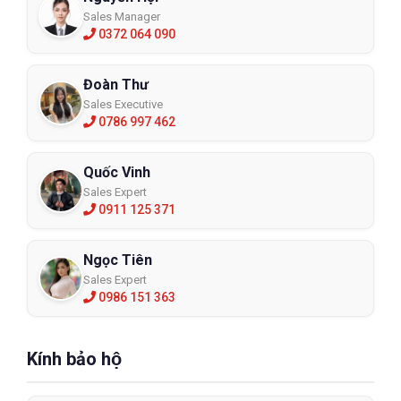
Sales Manager
0372 064 090
Đoàn Thư
Sales Executive
0786 997 462
Quốc Vinh
Sales Expert
0911 125 371
Ngọc Tiên
Sales Expert
0986 151 363
Kính bảo hộ