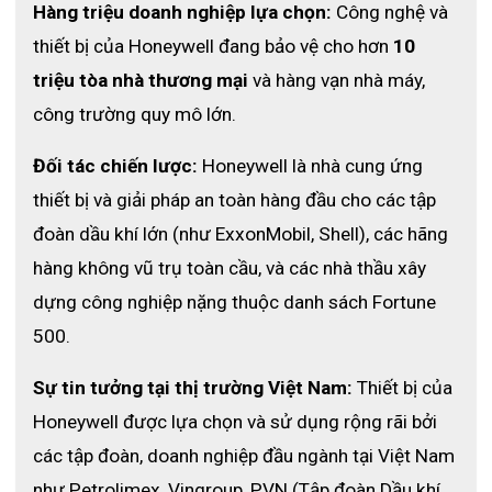
Hàng triệu doanh nghiệp lựa chọn:
 Công nghệ và 
thiết bị của Honeywell đang bảo vệ cho hơn 
10 
Bảo hộ lao động ECO3D là một trong những địa chỉ thuê máy
trợ thở SCBA SCBA-805MLK-T uy tín nhất trên thị trường hiện
triệu tòa nhà thương mại
 và hàng vạn nhà máy, 
nay. Tại sao chọn ECO3D mà không phải là địa chỉ khác?
công trường quy mô lớn.
1. Đảm bảo chất lượng và uy tin
ECO3D là nhà phân phối và nhập khẩu trực tiếp các thiết bị máy
Đối tác chiến lược:
 Honeywell là nhà cung ứng 
trợ thở SCBA từ hãng Honeywell. Sản phẩm luôn được kiểm tra
thiết bị và giải pháp an toàn hàng đầu cho các tập 
định kì bởi các chuyên gia của ECO3D để đảm bảo rằng sản
đoàn dầu khí lớn (như ExxonMobil, Shell), các hãng 
phẩm đến tay khách hàng là tốt nhất và đảm bảo an toàn nhất.
hàng không vũ trụ toàn cầu, và các nhà thầu xây 
Sản phẩm có đầy đủ các giấy tờ liên quan như CO, CQ.
dựng công nghiệp nặng thuộc danh sách Fortune 
2. Gía thành cạnh tranh
500.
Vì là sản phẩm nhập khẩu trực tiếp, không qua trung gian cùng
với đó là đội ngũ kỹ thuật viên có sẵn không mất quá nhiều chi
phí trong các bước vận hành. Do đó, giá thuê máy trợ thở SCBA
Sự tin tưởng tại thị trường Việt Nam:
 Thiết bị của 
tại Bảo Hộ Lao Động ECO3D được xem là cạnh tranh nhất trên
Honeywell được lựa chọn và sử dụng rộng rãi bởi 
thị trường hiện nay.
các tập đoàn, doanh nghiệp đầu ngành tại Việt Nam 
3. Đội ngũ hỗ trợ 24/7
như Petrolimex, Vingroup, PVN (Tập đoàn Dầu khí 