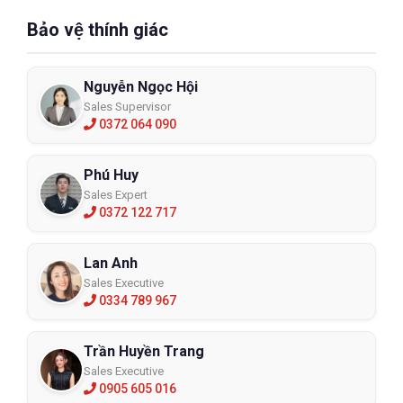
Bảo vệ thính giác
Nguyễn Ngọc Hội
Sales Supervisor
0372 064 090
Phú Huy
Sales Expert
0372 122 717
Lan Anh
Sales Executive
0334 789 967
Trần Huyền Trang
Sales Executive
0905 605 016