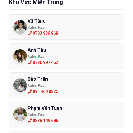
Khu Vực Miền Trung
Vũ Tùng
Sales Expert
0703 939 868
Anh Thư
Sales Expert
0786 997 462
Bảo Trân
Sales Expert
091 464 8325
Phạm Văn Tuấn
Sales Expert
0888 149 686