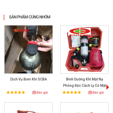
SẢN PHẨM CÙNG NHÓM
Dịch Vụ Bơm Khí SCBA
Bình Dưỡng Khí Mặt Nạ
Phòng Độc Cách Ly Có Mặt
Trùm Và Bình Khí Thở
Báo giá
Báo giá
100%
100%
Rating:
Rating:
Model: SCA680KT Hàn
Quốc