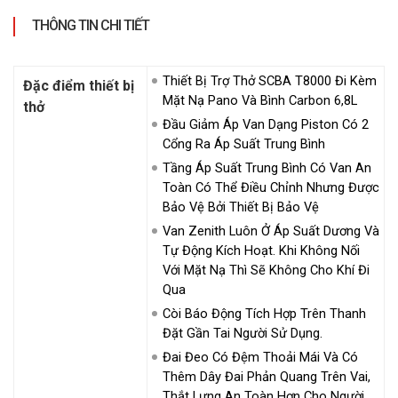
THÔNG TIN CHI TIẾT
Thiết Bị Trợ Thở SCBA T8000 Đi Kèm
Đặc điểm thiết bị
Mặt Nạ Pano Và Bình Carbon 6,8L
thở
Đầu Giảm Áp Van Dạng Piston Có 2
Cổng Ra Áp Suất Trung Bình
Tầng Áp Suất Trung Bình Có Van An
Toàn Có Thể Điều Chỉnh Nhưng Được
Bảo Vệ Bởi Thiết Bị Bảo Vệ
Van Zenith Luôn Ở Áp Suất Dương Và
Tự Động Kích Hoạt. Khi Không Nối
Với Mặt Nạ Thì Sẽ Không Cho Khí Đi
Qua
Còi Báo Động Tích Hợp Trên Thanh
Đặt Gần Tai Người Sử Dụng.
Đai Đeo Có Đệm Thoải Mái Và Có
Thêm Dây Đai Phản Quang Trên Vai,
Thắt Lưng An Toàn Hơn Cho Người