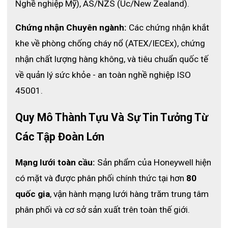
Nghề nghiệp Mỹ), AS/NZS (Úc/New Zealand).
Nếu bạn bỏ ra 1 số tiền lớn như vậy chỉ để sử dụng trong vài
phút thì thực sự là không cần thiết. Thay vì chi trả một khoản
lớn như thế, bạn có thể thuê máy để sử dụng với chi phí chỉ từ
Chứng nhận Chuyên ngành:
 Các chứng nhận khắt 
500.000/ ngày. Điều này vừa giúp giải quyết các công việc cần
khe về phòng chống cháy nổ (ATEX/IECEx), chứng 
thiết, đồng thời phần nào cũng giúp bạn tiết kiệm chi phí hơn
nhận chất lượng hàng không, và tiêu chuẩn quốc tế 
nhiều.
về quản lý sức khỏe - an toàn nghề nghiệp ISO 
Địa chỉ thuê máy trợ thở SCBA uy tín,
45001.
chất lượng
Quy Mô Thành Tựu Và Sự Tin Tưởng Từ 
Các Tập Đoàn Lớn
Mạng lưới toàn cầu:
 Sản phẩm của Honeywell hiện 
có mặt và được phân phối chính thức tại hơn 
80 
quốc gia
, vận hành mạng lưới hàng trăm trung tâm 
phân phối và cơ sở sản xuất trên toàn thế giới.