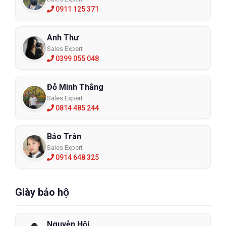
0911 125 371
Anh Thư
Sales Expert
0399 055 048
Đỗ Minh Thắng
Sales Expert
0814 485 244
Bảo Trân
Sales Expert
0914 648 325
Giày bảo hộ
Nguyễn Hội