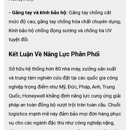
805MLK-T như sau :
- Găng tay và kính bảo hộ:
 Găng tay chống cắt 
+ Chi phí thuê theo ngày : 500.000/ ngày
+ Chi phí thuê theo tuần : 3.000.000/ 7 ngày
mức độ cao, găng tay chống hóa chất chuyên dụng; 
+ Chi phí thuê theo tháng : 10.000.000/ tháng
Kính bảo hộ chống đọng sương và chống tia UV 
+ Chi phí bơm khí : 600.000/ bình/ lần
tuyệt đối.
Nếu quý khách có nhu cầu về thời gian thuê lâu hơn hoặc mua
sản phẩm trực tiếp vui lòng liên hệ Hotline
Kết Luận Về Năng Lực Phân Phối 
:
0983330380
_Mrs.Dũng
Qúy khách hàng lưu ý một số điểm dưới đây :
Sở hữu hệ thống hơn 80 nhà máy, xưởng sản xuất 
- Phí dịch vụ trên chưa bao gồm VAT 10%
và trung tâm nghiên cứu đặt tại các quốc gia công 
- Chưa bao gồm chi phí vận chuyển
nghiệp trọng điểm như Mỹ, Đức, Pháp, Anh, Trung 
- Đối với SCBA cho thuê, sản phẩm sau khi trả phải còn
nguyên trạng như lúc bàn giao, trường hợp hư hỏng khách hàng
Quốc, Honeywell khẳng định năng lực cung ứng giải 
phải bồi thường 100% giá trị
pháp an toàn đồng bộ vượt trội trên toàn cầu. 
Chuỗi 
- Phí đặt cọc với bình SCBA 30 triệu/ bộ
logistics mạnh mẽ này đảm bảo mọi đơn hàng phục 
=> Tìm hiểu thêm về chi tiết bộ sản phẩm bình trợ thở SCBA tại
:
https://eco3d.vn/san-pham/bo-scba-t8000-co-thiet-bi-tro-
vụ cho các ngành đặc thù như công nghiệp nặng, 
tho-binh-68l-300bar-SCBA805MLKT