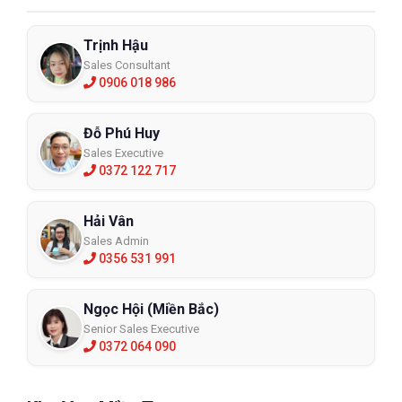
Trịnh Hậu
Sales Consultant
0906 018 986
Đỗ Phú Huy
Sales Executive
0372 122 717
Hải Vân
Sales Admin
0356 531 991
Ngọc Hội (Miền Bắc)
Senior Sales Executive
0372 064 090