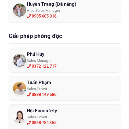
Huyền Trang (Đà nẵng)
Area Sales Manager
0905 605 016
Giải pháp phòng độc
Phú Huy
Sales Manager
0372 122 717
Tuấn Phạm
Sales Expert
0888 149 686
Hội Ecosafety
Sales Expert
0868 784 355