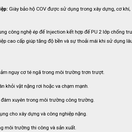
iệp:
 Giày bảo hộ COV được sử dụng trong xây dựng, cơ khí, 
g công nghệ ép đế Injection kết hợp đế PU 2 lớp chống trượ
iệp cao cấp giúp tăng độ bền và sự thoải mái khi sử dụng lâu
iảm nguy cơ té ngã trong môi trường trơn trượt.
ân khỏi vật nặng rơi hoặc va chạm mạnh.
 đâm xuyên trong môi trường công trường.
NH TỰ CO COV 3M
hẩm trước khi sử dụng để tránh có sai sót xảy ra, điều này rất qu
dụng cho xây dựng và công nghiệp nặng.
o vệ người dùng khi làm việc ở môi trường trên cao nguy hiểm.
g môi trường thi công và sản xuất.