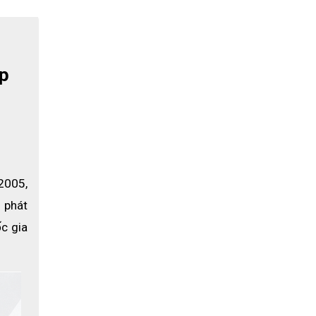
p 
005, 
phát 
c gia 