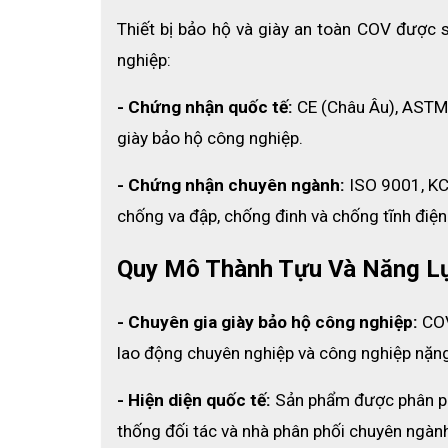
❖ Dây cứu sinh được làm bằng chất liệu Polyester b
Thiết bị bảo hộ và giày an toàn COV được 
thuận tiện trong việc di chuyển.
nghiệp:
❖ Vỏ nhựa Polycarbonate chống va đập được bao 
- Chứng nhận quốc tế:
 CE (Châu Âu), ASTM
mòn và chống tia UV giúp cho tuổi thọ của sản phẩm
giày bảo hộ công nghiệp.
❖ Móc khóa thép có chức năng tự khóa trên dây cứu 
- Chứng nhận chuyên ngành:
 ISO 9001, KC
cứu sinh hoặc dây đai an toàn, đồng thời có chức n
chống va đập, chống đinh và chống tĩnh điện
❖ Sản phẩm còn có bộ phận đĩa đệm giảm va đập đượ
ra, bảo vệ cột sống và xương khớp của người dùng.
Quy Mô Thành Tựu Và Năng L
- Chuyên gia giày bảo hộ công nghiệp:
 CO
lao động chuyên nghiệp và công nghiệp nặn
- Hiện diện quốc tế: 
Sản phẩm được phân phố
thống đối tác và nhà phân phối chuyên ngàn