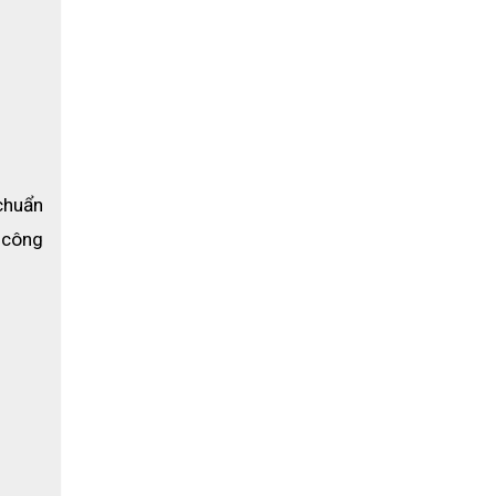
đúng với
o.
huẩn 
 công 