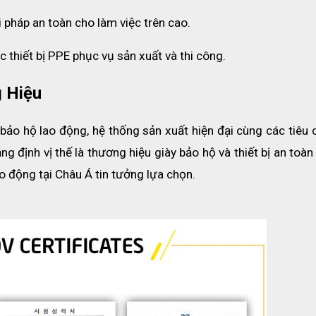
 đảm bảo không bị hư hỏng hay mòn dây.
i pháp an toàn cho làm việc trên cao.
ai an toàn một cách chắn chắn, đảm bảo trình tự sử dụng sản phẩm 
i mình làm việc, không nên kéo căng quá mức cho phép của dây.
 thiết bị PPE phục vụ sản xuất và thi công.
, tránh ánh nắng trực tiếp, các chất hóa học có khả năng ăn mòn ca
 Hiệu
n sử dụng từ lâu.
bảo hộ lao động, hệ thống sản xuất hiện đại cùng các tiêu c
 định vị thế là thương hiệu giày bảo hộ và thiết bị an toàn
 động tại Châu Á tin tưởng lựa chọn.