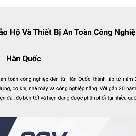
o Hộ Và Thiết Bị An Toàn Công Nghiệ
Hàn Quốc
ị an toàn công nghiệp đến từ Hàn Quốc, thành lập từ năm 2
ựng, cơ khí, nhà máy và công nghiệp nặng. Với gần 20 năm 
ây cứu sinh tự co COV 3m
ện đại, độ bền tốt và hiện đang được phân phối tại nhiều quố
 cao
CO COV 3M