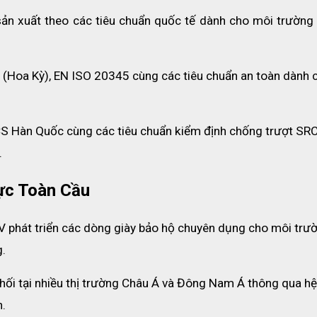
ản rộng 15mm, được thiết kế với trọng lượng nhẹ và nhỏ gọn giúp ng
sản xuất theo các tiêu chuẩn quốc tế dành cho môi trường 
bọc bên ngoài dây cứu sinh, có chức năng chống va đập mạnh, c
 (Hoa Kỳ), EN ISO 20345 cùng các tiêu chuẩn an toàn dành c
 được kéo dài hơn.
sinh: Là bộ phận được gắn ở đầu dây cứu sinh, kết nối dây cứu sin
S Hàn Quốc cùng các tiêu chuẩn kiểm định chống trượt SRC,
ăng khóa tự động để đảm bảo sự kết nối chắc chắn khi đang làm việc
.
c gắn ở giữa dây cứu sinh, có chức năng giảm lực va đập khi có s
ực Toàn Cầu
V phát triển các dòng giày bảo hộ chuyên dụng cho môi trườ
g.
i tại nhiều thị trường Châu Á và Đông Nam Á thông qua hệ 
h.