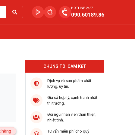
HOTLINE 24/7
090.60189.86
CHÚNG TÔI CAM KẾT
Dịch vụ và sản phẩm chất
lượng, uy tín.
Giá cả hợp lý, cạnh tranh nhất
thị trường.
Đội ngũ nhân viên thân thiện,
nhiệt tình.
 hàng
Tư vấn miễn phí cho quý