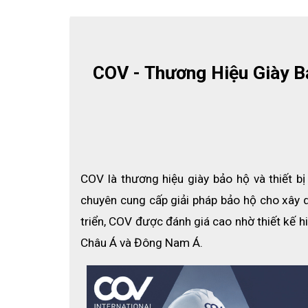
COV - Thương Hiệu Giày Bả
COV là thương hiệu giày bảo hộ và thiết b
chuyên cung cấp giải pháp bảo hộ cho xây d
D
triển, COV được đánh giá cao nhờ thiết kế hi
Xem thêm:
Các loại đai an toàn ở môi trường trên
Châu Á và Đông Nam Á.
MÔ TẢ VÀ CẤU TẠO DÂY CỨU SINH TỰ 
Thông số kỹ thuật