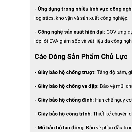
- Ứng dụng trong nhiều lĩnh vực công ngh
logistics, kho vận và sản xuất công nghiệp.
- Công nghệ sản xuất hiện đại: 
COV ứng dụn
lớp lót EVA giảm sốc và vật liệu da công ngh
Các Dòng Sản Phẩm Chủ Lực
- Giày bảo hộ chống trượt:
 Tăng độ bám, g
- Giày bảo hộ chống va đập:
 Bảo vệ mũi ch
Xem thêm:
Các loại dây chống rơi tương tự
- Giày bảo hộ chống đinh:
 Hạn chế nguy cơ
NHỮNG LƯU Ý KHI SỬ DỤNG DÂY CỨ SI
✔ Nên đọc kỹ và thuộc lòng hướng dẫn sử dụng sản p
- Giày bảo hộ công trình: 
Thiết kế chuyên 
cho người dùng vì mục đích của sản phẩm chính là bả
- Mũ bảo hộ lao động: 
Bảo vệ phần đầu tron