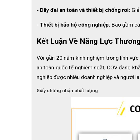
✔ Kiểm tra kỹ tình trạng của dây trước khi sử dụng,
- Dây đai an toàn và thiết bị chống rơi: 
Giả
✔ Kết nối dây cứu sinh với áo cứu sinh hoặc dây đ
quy trình. Điều chỉnh độ dài hợp lý so với độ cao nơ
- Thiết bị bảo hộ công nghiệp: 
Bao gồm các
✔ Bảo quản dây trong môi trường sạch sẽ và khô ráo
Kết Luận Về Năng Lực Thương
✔ Thay thế dây khi có dấu hiệu bị mòn hay đã quá hạ
Với gần 20 năm kinh nghiệm trong lĩnh vực 
an toàn quốc tế nghiêm ngặt, COV đang khẳng
nghiệp được nhiều doanh nghiệp và người lao
Giấy chứng nhận chất lượng