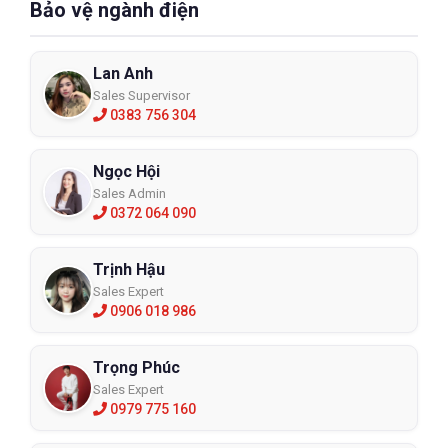
Bảo vệ ngành điện
Lan Anh
Sales Supervisor
0383 756 304
Ngọc Hội
Sales Admin
0372 064 090
Trịnh Hậu
Sales Expert
0906 018 986
Trọng Phúc
Sales Expert
0979 775 160