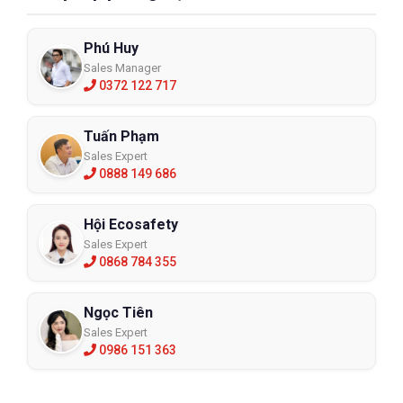
Phú Huy
Sales Manager
0372 122 717
Tuấn Phạm
Sales Expert
0888 149 686
Hội Ecosafety
Sales Expert
0868 784 355
Ngọc Tiên
Sales Expert
0986 151 363