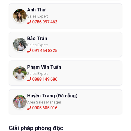
Anh Thư
Sales Expert
0786 997 462
Bảo Trân
Sales Expert
091 464 8325
Phạm Văn Tuấn
Sales Expert
0888 149 686
Huyền Trang (Đà nẵng)
Area Sales Manager
0905 605 016
Giải pháp phòng độc