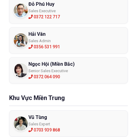
Đỗ Phú Huy
Sales Executive
0372 122 717
Hải Vân
Sales Admin
0356 531 991
Ngọc Hội (Miền Bắc)
Senior Sales Executive
0372 064 090
Khu Vực Miền Trung
Vũ Tùng
Sales Expert
0703 939 868