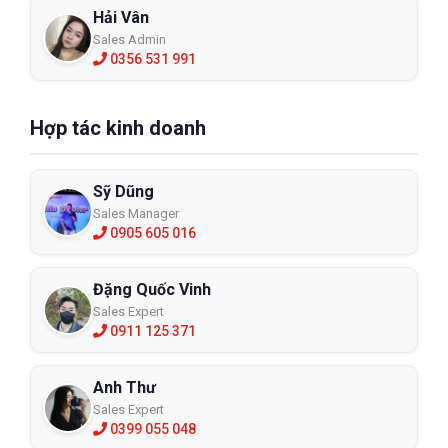
Hải Vân
Sales Admin
0356 531 991
Hợp tác kinh doanh
Sỹ Dũng
Sales Manager
0905 605 016
Đặng Quốc Vinh
Sales Expert
0911 125 371
Anh Thư
Sales Expert
0399 055 048