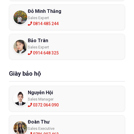
Đỗ Minh Thắng
Sales Expert
0814 485 244
Bảo Trân
Sales Expert
0914 648 325
Giày bảo hộ
Nguyễn Hội
Sales Manager
0372 064 090
Đoàn Thư
Sales Executive