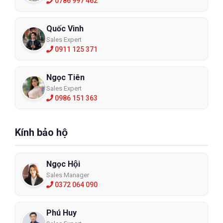
0786 997 462
Quốc Vinh
Sales Expert
0911 125 371
Ngọc Tiên
Sales Expert
0986 151 363
Kính bảo hộ
Ngọc Hội
Sales Manager
0372 064 090
Phú Huy