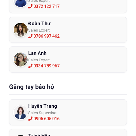
Sales Expert
0372 122 717
Đoàn Thư
Sales Expert
0786 997 462
Lan Anh
Sales Expert
0334 789 967
Găng tay bảo hộ
Huyền Trang
Sales Supervisor
0905 605 016
Trịnh Hậu