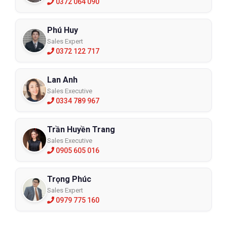
0372 064 090
Phú Huy
Sales Expert
0372 122 717
Lan Anh
Sales Executive
0334 789 967
Trần Huyền Trang
Sales Executive
0905 605 016
Trọng Phúc
Sales Expert
0979 775 160