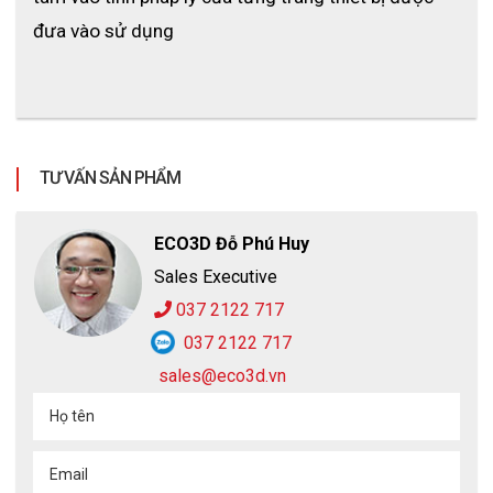
đưa vào sử dụng
TƯ VẤN SẢN PHẨM
ECO3D Đỗ Phú Huy
Sales Executive
037 2122 717
037 2122 717
sales@eco3d.vn
Họ tên
Email