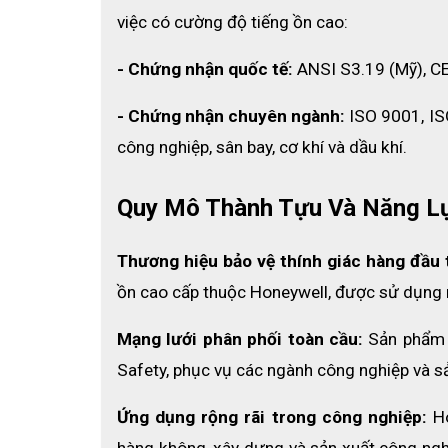
việc có cường độ tiếng ồn cao:
- Chứng nhận quốc tế:
 ANSI S3.19 (Mỹ), C
- Chứng nhận chuyên ngành: 
ISO 9001, IS
công nghiệp, sân bay, cơ khí và dầu khí.
Quy Mô Thành Tựu Và Năng L
Không phơi chụp tai dưới trời nắng gắt.
Tuyệt đối không sử dụng các hóa chất tẩy rửa nh
Thương hiệu bảo vệ thính giác hàng đầu t
Không để sản phẩm bên ngoài không khí quá lâu (
ồn cao cấp thuộc Honeywell, được sử dụng r
Cất chụp tai vào trong hộp sẽ đảm bảo sạch sẽ, 
Không để chụp tai chống ồn tại những nơi ẩm ướ
Mạng lưới phân phối toàn cầu:
 Sản phẩm 
của sản phẩm.
Safety, phục vụ các ngành công nghiệp và sản
Mua chụp tai Leightning L2F c
Ứng dụng rộng rãi trong công nghiệp:
 H
hàng không, xây dựng và sản xuất công nghiệ