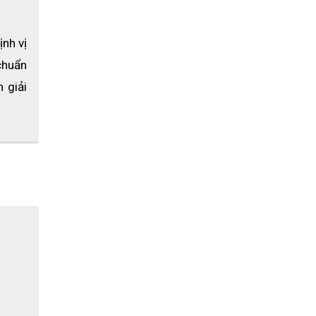
 722 328
nh vị 
huẩn 
giải 