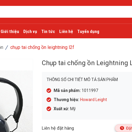
Giới thiệu
Dịch vụ
Tin tức
Liên hệ
Tuyển dụng
ồn
chụp tai chống ồn leightning l2f
Chụp tai chống ồn Leightning 
THÔNG SỐ CHI TIẾT MÔ TẢ SẢN PHẨM
Mã sản phẩm:
1011997
Thương hiệu:
Howard Leight
Xuất xứ:
Mỹ
Liên hệ đặt hàng
Đặt