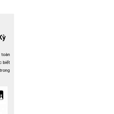
Kỳ
 toàn 
 biết 
trí khác
trong 
i trường