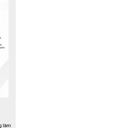
ăng kích
ao, nhưng
 tiếng ồn
hông làm
 làm 