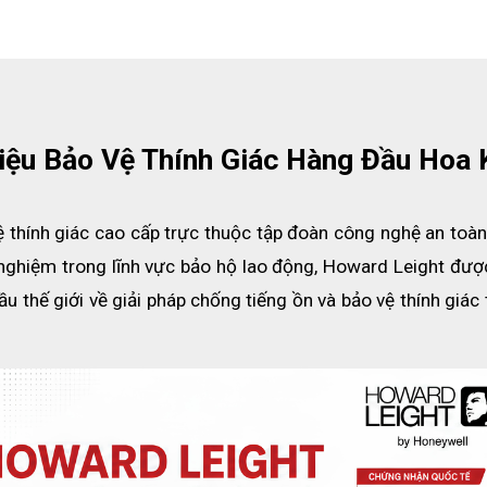
iệu Bảo Vệ Thính Giác Hàng Đầu Hoa 
ệ thính giác cao cấp trực thuộc tập đoàn công nghệ an toàn
 nghiệm trong lĩnh vực bảo hộ lao động, Howard Leight được
Headband nên cho phép người sử dụng đeo theo nhiều kiểu, nhiều vị 
 thế giới về giải pháp chống tiếng ồn và bảo vệ thính giác 
ới cằm.
c tác động từ môi trường làm việc nặng nhọc.
ng, giúp giảm áp lực khi mang và thông thoáng khi làm việc trong mô
n đệm chụp tai dễ dàng thay thế một cách dễ dàng.