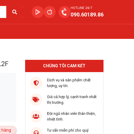
HOTLINE 24/7
090.60189.86
L2F
CHÚNG TÔI CAM KẾT
Dịch vụ và sản phẩm chất
lượng, uy tín.
Giá cả hợp lý, cạnh tranh nhất
thị trường.
Đội ngũ nhân viên thân thiện,
nhiệt tình.
 hàng
Tư vấn miễn phí cho quý