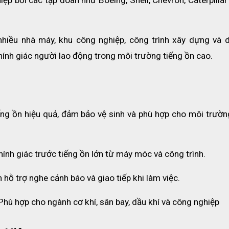
iều nhà máy, khu công nghiệp, công trình xây dựng và d
thính giác người lao động trong môi trường tiếng ồn cao.
ếng ồn hiệu quả, đảm bảo vệ sinh và phù hợp cho môi trường
hính giác trước tiếng ồn lớn từ máy móc và công trình.
hỗ trợ nghe cảnh báo và giao tiếp khi làm việc.
Phù hợp cho ngành cơ khí, sân bay, dầu khí và công nghiệp
hập và phân phối toàn quốc các sản phẩm chụp tai chống ồn từ nhiề
ch khi mua hàng tại ECO3D sẽ được hỗ trợ, tư vấn chi tiết các sử 