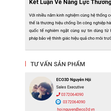
Kết Luận Về Năng Lực Thương
phẩm và được hưởng chính sách vận chuyển nhanh ch
để biết thêm thông tin chi tiết. Bảo hộ lao động EC
Với nhiều năm kinh nghiệm cùng hệ thống côn
thế là thương hiệu chống ồn công nghiệp hà
quốc tế nghiêm ngặt cùng sự tin dùng từ 
pháp bảo vệ thính giác hiệu quả cho môi trườ
TƯ VẤN SẢN PHẨM
ECO3D Nguyễn Hội
Sales Executive
0372064090
0372064090
hoi.nguyen@eco3d.vn