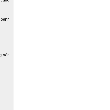
oanh 
 sản 
u thương
dụng sản