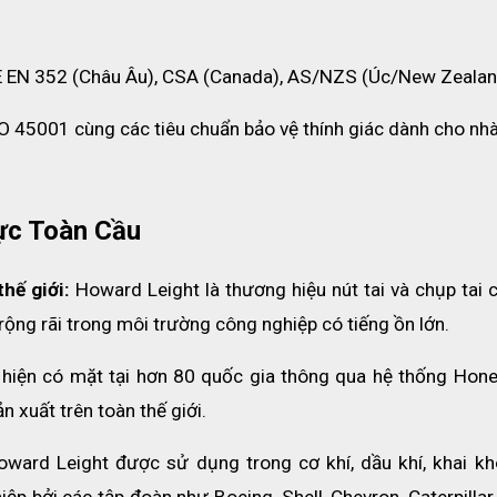
E EN 352 (Châu Âu), CSA (Canada), AS/NZS (Úc/New Zealan
O 45001 cùng các tiêu chuẩn bảo vệ thính giác dành cho nhà
ực Toàn Cầu
ư xà phòng để làm sạch chụp tai
hế giới:
 Howard Leight là thương hiệu nút tai và chụp tai 
trong trường hợp không sử dụng) để tránh nhiễm khuẩn.
ộng rãi trong môi trường công nghiệp có tiếng ồn lớn.
khô thoáng.
t, nhiều bụi bẩn sẽ ảnh hưởng đến chất lượng sử dụng và khả năng
hiện có mặt tại hơn 80 quốc gia thông qua hệ thống Honey
 xuất trên toàn thế giới.
hính hãng tại ECO3D SAFETY
oward Leight được sử dụng trong cơ khí, dầu khí, khai kho
p bởi các tập đoàn như Boeing, Shell, Chevron, Caterpillar