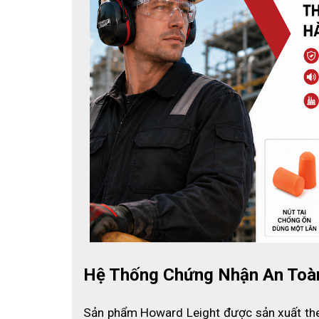
Công nghệ Air Flow Control ™
Công nghệ Air Flow Control được cấp bằng sáng chế 
thước hoặc trọng lượng của tai.
Air Flow Control (AFC) là giải pháp cho vấn đề thườ
kém ở tần số thấp. Vì vậy, chụp tai truyền thống khô
tần số thấp. AFC mang lại khả năng chống ồn tần số
tăng kích thước hoặc trọng lượng của chụp tai.
Bảo quản chụp tai Leightning L
Hệ Thống Chứng Nhận An Toà
Sản phẩm Howard Leight được sản xuất the