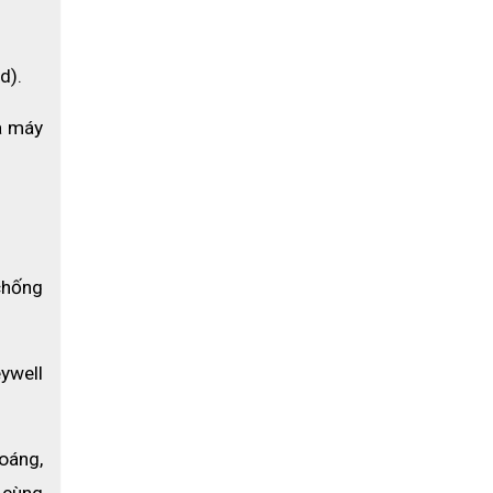
d).
 máy 
chống 
 cách âm
well 
áng, 
 cùng 