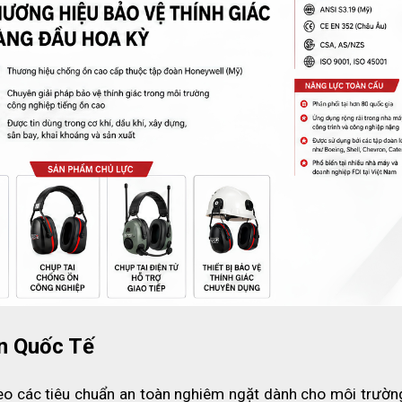
cải thiện sự suy giảm tiếng ồn ở tất cả các tần số mà không làm t
ng gặp với earmuffs truyền thống đó là giảm tiếng ồn tốt ở tần số c
ng thể bảo vệ tai tổng thể tối ưu cho môi trường với mức độ cao của
 thấp vượt trội và thực hiện đồng bộ hơn trên toàn dải tần số mà k
2F
n Quốc Tế
o các tiêu chuẩn an toàn nghiêm ngặt dành cho môi trường