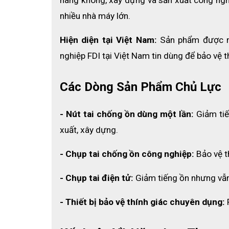
nhiều nhà máy lớn.
Hiện diện tại Việt Nam:
 Sản phẩm được nh
nghiệp FDI tại Việt Nam tin dùng để bảo vệ 
Các Dòng Sản Phẩm Chủ Lực
- Nút tai chống ồn dùng một lần:
 Giảm ti
xuất, xây dựng.
- Chụp tai chống ồn công nghiệp:
 Bảo vệ t
- Chụp tai điện tử: 
Giảm tiếng ồn nhưng vẫn 
- Thiết bị bảo vệ thính giác chuyên dụng:
 
ECO3D SAFETY
là đơn vị hàng đầu tại Việt Nam n
hiệu khác nhau trong đó có Leightning L2F. Quý khá