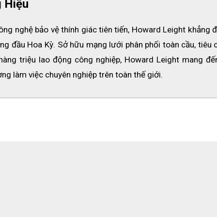
 Hiệu
óng, tiết kiệm nhất. Liên hệ ngay với chúng tôi theo
hotline: 0986
O3D hân hạnh được phục vụ quý khách!
g nghệ bảo vệ thính giác tiên tiến, Howard Leight khẳng đị
ng đầu Hoa Kỳ. Sở hữu mạng lưới phân phối toàn cầu, tiêu c
hàng triệu lao động công nghiệp, Howard Leight mang đến 
ng làm việc chuyên nghiệp trên toàn thế giới.