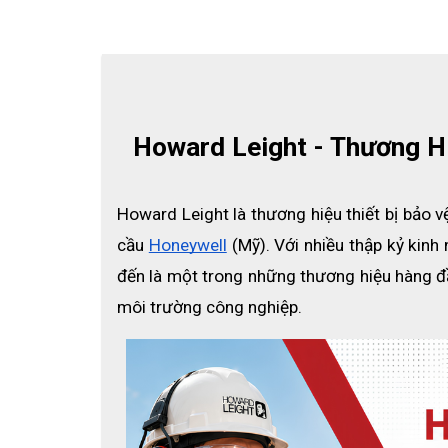
Howard Leight - Thương H
Howard Leight là thương hiệu thiết bị bảo v
Thiết kế tiện lợi
cầu
Honeywell
 (Mỹ). Với nhiều thập kỷ kinh
Chụp tai Leightning L2F được thiết kế đeo qua đầu 
đến là một trong những thương hiệu hàng đầu
nhau: vị trí trên đầu, mang sau gáy hoặc dây đeo dư
môi trường công nghiệp.
Phần ngoài của dây đeo vững chắc giúp chống lại cá
Cảm giác thoải mái
Chụp tai L2F được thiết kế có lỗ thông hơi phía tro
nóng và có độ ẩm cao.
Để nâng cao hiệu suất làm việc và giảm chi phí, phầ