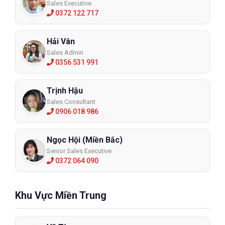
Sales Executive
0372 122 717
Hải Vân
Sales Admin
0356 531 991
Trịnh Hậu
Sales Consultant
0906 018 986
Ngọc Hội (Miền Bắc)
Senior Sales Executive
0372 064 090
Khu Vực Miền Trung