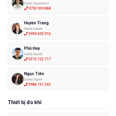
Sales Supervisor
0703 939 868
Huyền Trang
Sales Expert
0905 605 016
Phú Huy
Sales Expert
0372 122 717
Ngọc Tiên
Sales Expert
0986 151 363
Thiết bị đo khí