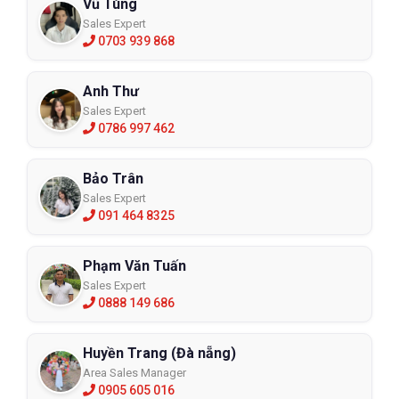
Vũ Tùng
Sales Expert
0703 939 868
Anh Thư
Sales Expert
0786 997 462
Bảo Trân
Sales Expert
091 464 8325
Phạm Văn Tuấn
Sales Expert
0888 149 686
Huyền Trang (Đà nẵng)
Area Sales Manager
0905 605 016