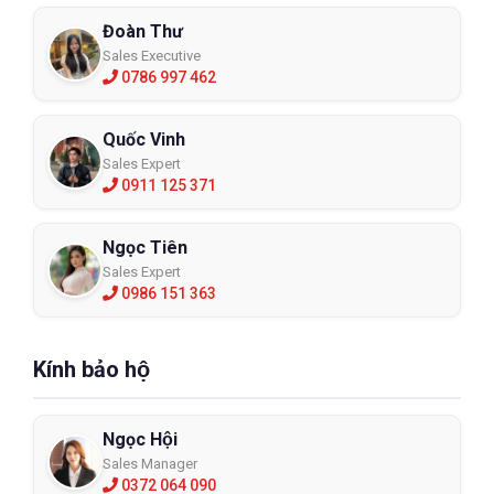
Đoàn Thư
Sales Executive
0786 997 462
Quốc Vinh
Sales Expert
0911 125 371
Ngọc Tiên
Sales Expert
0986 151 363
Kính bảo hộ
Ngọc Hội
Sales Manager
0372 064 090