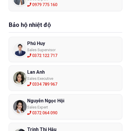
0979 775 160
Bảo hộ nhiệt độ
Phú Huy
Sales Supervisor
0372 122 717
Lan Anh
Sales Executive
0334 789 967
Nguyễn Ngọc Hội
Sales Expert
0372 064 090
Trịnh Thị Hậu