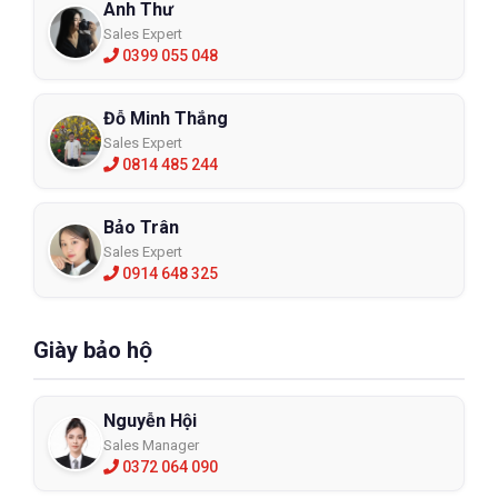
Anh Thư
Sales Expert
0399 055 048
Đỗ Minh Thắng
Sales Expert
0814 485 244
Bảo Trân
Sales Expert
0914 648 325
Giày bảo hộ
Nguyễn Hội
Sales Manager
0372 064 090