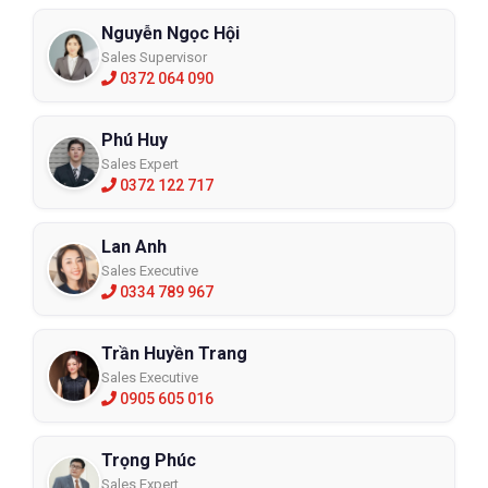
Nguyễn Ngọc Hội
Sales Supervisor
0372 064 090
Phú Huy
Sales Expert
0372 122 717
Lan Anh
Sales Executive
0334 789 967
Trần Huyền Trang
Sales Executive
0905 605 016
Trọng Phúc
Sales Expert