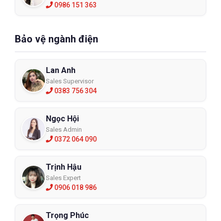
0986 151 363
Bảo vệ ngành điện
Lan Anh
Sales Supervisor
0383 756 304
Ngọc Hội
Sales Admin
0372 064 090
Trịnh Hậu
Sales Expert
0906 018 986
Trọng Phúc