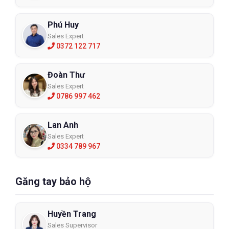
Phú Huy
Sales Expert
0372 122 717
Đoàn Thư
Sales Expert
0786 997 462
Lan Anh
Sales Expert
0334 789 967
Găng tay bảo hộ
Huyền Trang
Sales Supervisor