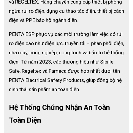
hoàn chỉnh chức năng.
và REGELTEX. Hãng chuyên cung cấp thiết bị phòng 
Bộ phận kết nối chống va đập đáng tin cậy ngay cả khi thiết
ngừa rủi ro điện, dụng cụ thao tác điện, thiết bị cách 
bị bị rơi.
điện và PPE bảo hộ ngành điện.
Các bộ phận tiếp xúc phù hợp với điện cực tiếp xúc Ø 4 mm
để phân phối và kết nối.
PENTA ESP phục vụ các môi trường làm việc có rủi 
Thiết kế nhỏ gọn, chiều dài phù hợp với nhu cầu của người
vận hành.
ro điện cao như điện lực, truyền tải – phân phối điện, 
Địa chỉ phân phối ANT780RS chính
nhà máy, công nghiệp, công trình và bảo trì hệ thống 
hãng giá rẻ
điện. Từ năm 2023, các thương hiệu như Sibille 
ECO3D là đơn vị hàng đầu tại Việt Nam chuyên nhập khẩu và
Safe, Regeltex và Fameca được hợp nhất dưới tên 
phân phối bộ mở rộng điện cực ANT780RS của nhà SFE và các
PENTA Electrical Safety Products, giúp đồng bộ hệ 
sản phẩm bảo hộ từ nhiều thương hiệu lớn trên thế giới. ECO3D
cam kết các sản phẩm đưa ra thị trường đều là hàng chính
sinh thái sản phẩm an toàn điện.
hãng, nhập khẩu trực tiếp không qua trung gian nên giá thành
luôn ổn định. Nếu quý khách có nhu cầu tìm mua các sản phẩm
Hệ Thống Chứng Nhận An Toàn 
bảo hộ lao động hãy liên hệ với ECO3D để được hỗ trợ tư vấn
đặt hàng sớm nhất.
Toàn Diện