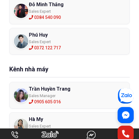
Đỗ Minh Thắng
Sales Expert
0384 540 090
Phú Huy
Sales Expert
0372 122 717
Kênh nhà máy
Trần Huyền Trang
Sales Manager
0905 605 016
Hà My
Sales Expert
0942 908 098