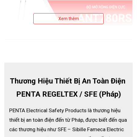
Xem thêm
Thông số kỹ thuật
Đầu tiếp xúc Ø 4 mm
Thương Hiệu Thiết Bị An Toàn Điện 
Ổ cắm bảo mật Ø 4 mm
Ống sợi thủy tinh Ø 10 mm
PENTA REGELTEX / SFE (Pháp)
Chiều dài 780 mm
Trọng lượng 0.5 kg
Đặc điểm ứng dụng
PENTA Electrical Safety Products là thương hiệu 
Phần mở rộng điện cực tiếp xúc nhẹ và cứng để phân phối và
thiết bị an toàn điện đến từ Pháp, được biết đến qua 
kết nối bảng mạch.
các thương hiệu như SFE – Sibille Fameca Electric 
Phù hợp với tất cả các TAG 780 bao gồm tự kiểm tra thiết bị