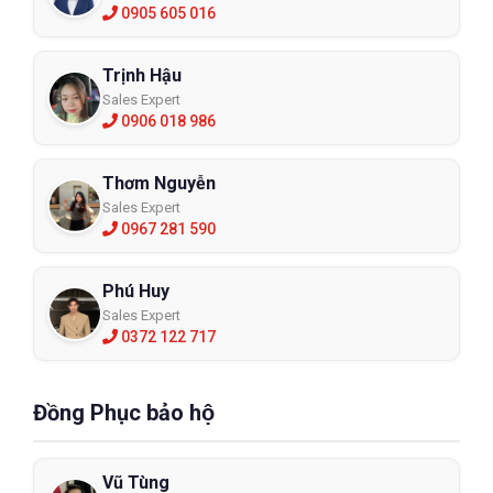
0905 605 016
Trịnh Hậu
Sales Expert
0906 018 986
Thơm Nguyễn
Sales Expert
0967 281 590
Phú Huy
Sales Expert
0372 122 717
Đồng Phục bảo hộ
Vũ Tùng