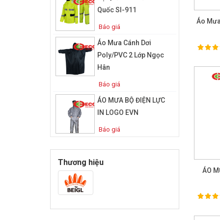
Quốc SI-911
Áo Mưa
Báo giá
Áo Mưa Cánh Dơi
100%
Ra
Poly/PVC 2 Lớp Ngọc
Hân
Báo giá
ÁO MƯA BỘ ĐIỆN LỰC
IN LOGO EVN
Báo giá
Thương hiệu
ÁO M
100%
Ra