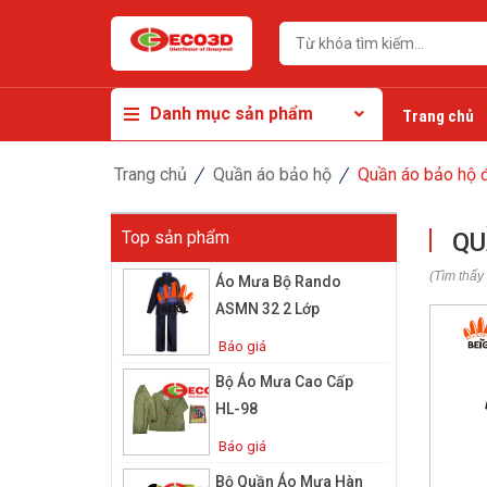
Danh mục sản phẩm
Trang chủ
Trang chủ
Quần áo bảo hộ
Quần áo bảo hộ 
Top sản phẩm
QU
(Tìm thấy
Áo Mưa Bộ Rando
ASMN 32 2 Lớp
Báo giá
Bộ Áo Mưa Cao Cấp
HL-98
Báo giá
Bộ Quần Áo Mưa Hàn