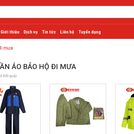
Giới thiệu
Dịch vụ
Tin tức
Liên hệ
Tuyển dụng
đi mưa
ẦN ÁO BẢO HỘ ĐI MƯA
 9 Kết quả)