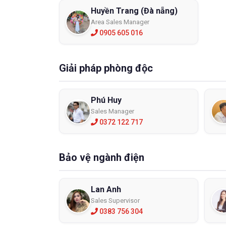
Huyền Trang (Đà nẵng)
Area Sales Manager
0905 605 016
Giải pháp phòng độc
Phú Huy
Sales Manager
0372 122 717
Bảo vệ ngành điện
Lan Anh
Sales Supervisor
0383 756 304