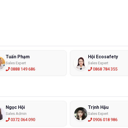
Tuấn Phạm
Hội Ecosafety
Sales Expert
Sales Expert
0888 149 686
0868 784 355
Ngọc Hội
Trịnh Hậu
Sales Admin
Sales Expert
0372 064 090
0906 018 986