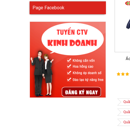
Page Facebook
Áo
100%
Ra
Quầ
Quầ
Quầ