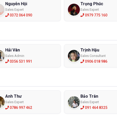
Nguyễn Hội
Trọng Phúc
Sales Expert
Sales Expert
0372 064 090
0979 775 160
Hải Vân
Trịnh Hậu
Sales Admin
Sales Consultant
0356 531 991
0906 018 986
Anh Thư
Bảo Trân
Sales Expert
Sales Expert
0786 997 462
091 464 8325