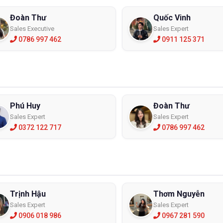
Đoàn Thư
Quốc Vinh
Sales Executive
Sales Expert
0786 997 462
0911 125 371
Phú Huy
Đoàn Thư
Sales Expert
Sales Expert
0372 122 717
0786 997 462
Trịnh Hậu
Thơm Nguyễn
Sales Expert
Sales Expert
0906 018 986
0967 281 590