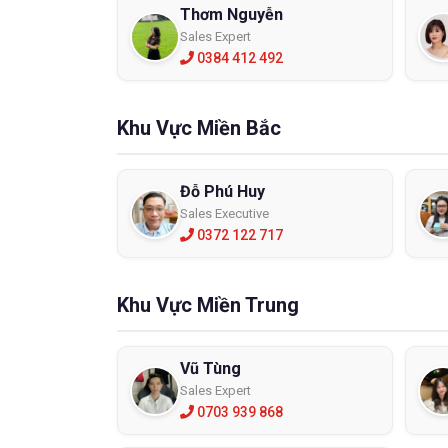
Thơm Nguyễn
Sales Expert
0384 412 492
Khu Vực Miền Bắc
Đỗ Phú Huy
Sales Executive
0372 122 717
Khu Vực Miền Trung
Vũ Tùng
Sales Expert
0703 939 868