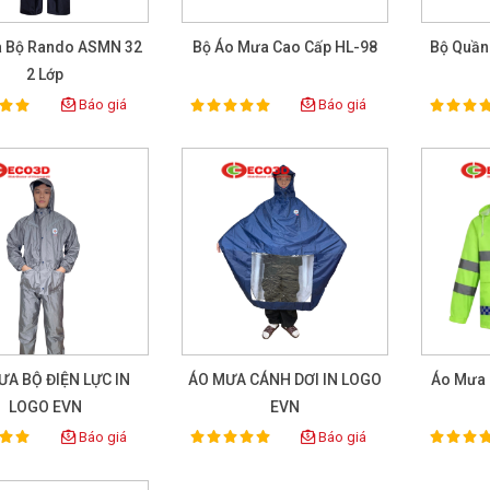
 Bộ Rando ASMN 32
Bộ Áo Mưa Cao Cấp HL-98
Bộ Quần
2 Lớp
Báo giá
Báo giá
100%
100%
ting:
Rating:
Rat
ƯA BỘ ĐIỆN LỰC IN
ÁO MƯA CÁNH DƠI IN LOGO
Áo Mưa
LOGO EVN
EVN
Báo giá
Báo giá
100%
100%
ting:
Rating:
Rat