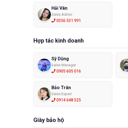
Hải Vân
Sales Admin
0356 531 991
Hợp tác kinh doanh
Sỹ Dũng
Sales Manager
0905 605 016
Bảo Trân
Sales Expert
0914 648 325
Giày bảo hộ