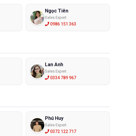
Ngọc Tiên
Sales Expert
0986 151 363
Lan Anh
Sales Expert
0334 789 967
Phú Huy
Sales Expert
0372 122 717