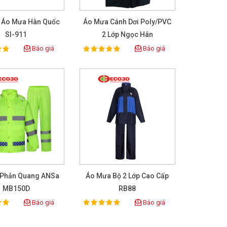
 Áo Mưa Hàn Quốc
Áo Mưa Cánh Dơi Poly/PVC
SI-911
2 Lớp Ngọc Hân
Báo giá
Báo giá
100%
ing:
Rating:
 Phản Quang ANSa
Áo Mưa Bộ 2 Lớp Cao Cấp
MB150D
RB88
Báo giá
Báo giá
100%
ing:
Rating: