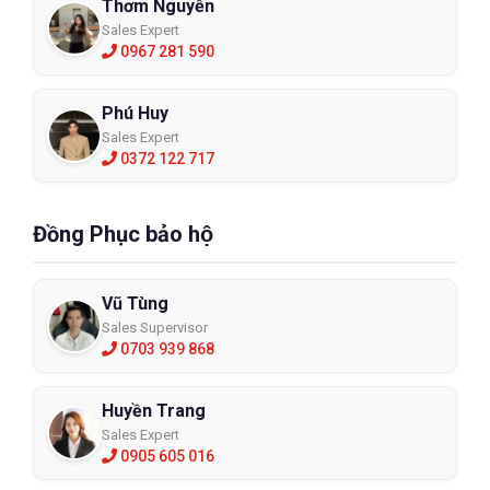
Thơm Nguyễn
thường nói tiền nào của nấy để phản ánh chất lượng tỉ lệ thuận
Sales Expert
cùng giá tiền. Tất nhiên cũng còn phải phụ thuộc vào môi
0967 281 590
trường và thời gian làm việc để đưa ra quyết định. Nếu môi
trường làm việc có mức độ nguy hại bình thường và bạn không
thường xuyên làm việc cũng như thời gian làm việc ngắn thì có
Phú Huy
thể lựa chọn giải pháp không chắc chắn và chất lượng nhưng
Sales Expert
giá thành rẻ.
0372 122 717
Đối với môi trường nguy hại có rủi ro cao và phải thường xuyên
làm việc thì chúng tôi thât sự khuyên bạn nên ưu tiên chất lượng
Đồng Phục bảo hộ
hơn cả và tìm loại sản phẩm phù hợp với kinh tế của bản thân.
Bạn có thể tìm đến các đơn vị nhập khẩu trực tiếp sản phẩm để
mua được với giá thành rẻ nhất.
Vũ Tùng
Vậy nên, không phải tất cả các loại phin lọc phòng chống độc
Sales Supervisor
đều có tác dụng giống nhau. Nên tìm hiểu kỹ và chọn lựa loại
0703 939 868
phin lọc đúng mục đích mình cần nhằm khai thác hiệu quả bảo
vệ tối đa của nó nhé.
Huyền Trang
Sales Expert
0905 605 016