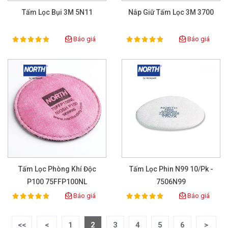
Tấm Lọc Bụi 3M 5N11
Nắp Giữ Tấm Lọc 3M 3700
Báo giá
Báo giá
100%
100%
Rating:
Rating:
Tấm Lọc Phòng Khí Độc
Tấm Lọc Phin N99 10/Pk -
P100 75FFP100NL
7506N99
Báo giá
Báo giá
100%
100%
Rating:
Rating:
<<
<
1
2
3
4
5
6
>