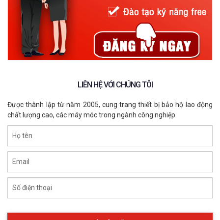
Phân loại phin lọc dựa theo môi trường khí độc
Môi trường làm việc rất đa dạng với nhưng nguy hại khác nhau,
chúng ta cần tìm hiểu và xác định rõ loại phin lọc nào thích hợp
với môi trường làm việc nào để lựa chọn cho chính xác. Người
ta thường dùng các mã màu để đại diện cho loại môi trường
làm việc.
Màu đen - Môi trường khí hữu cơ ( Organic
LIÊN HỆ VỚI CHÚNG TÔI
Vapor )
Được thành lập từ năm 2005, cung trang thiết bị bảo hộ lao động
chất lượng cao, các máy móc trong ngành công nghiệp.
Họ tên
Email
Số điện thoại