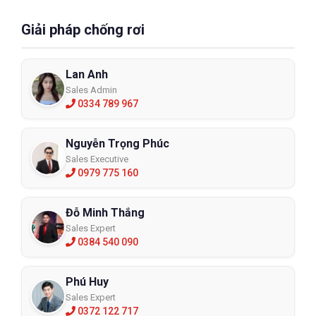
Giải pháp chống rơi
Lan Anh
Sales Admin
0334 789 967
Nguyễn Trọng Phúc
Sales Executive
0979 775 160
Đỗ Minh Thắng
Sales Expert
0384 540 090
Phú Huy
Sales Expert
0372 122 717