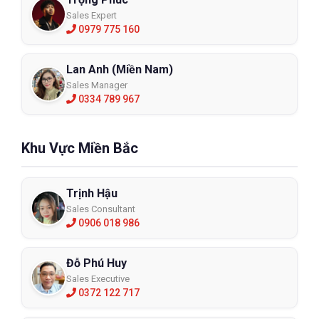
các ký hiệu loại khí mà phin lọc này có thể chống được như Clo,
Sales Expert
Hydrogen Clorua, Sulfur Dioxide, Hydrogen Fluoride, Clo Dioxide
0979 775 160
và Formaldehyd. Các sản phẩm tiêu biểu có thể kể đến như
N75002L, 7582P100L, 3M 6002,..
Lan Anh (Miền Nam)
Màu vàng - Hỗn hợp hơi khí gas và hơi hữu cơ ( AG & OV
Sales Manager
)
0334 789 967
Khu Vực Miền Bắc
Trịnh Hậu
Sales Consultant
0906 018 986
Đỗ Phú Huy
Sales Executive
Các sản phẩm thông dụng của loại phin lọc này có thể kể đến
0372 122 717
như N75003L, 7583P100L, 3M 6003,... giúp người dùng chống lại