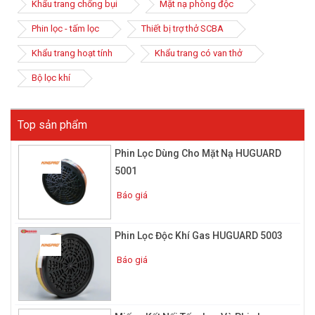
Khẩu trang chống bụi
Mặt nạ phòng độc
Phin lọc - tấm lọc
Thiết bị trợ thở SCBA
Khẩu trang hoạt tính
Khẩu trang có van thở
Bộ lọc khí
Top sản phẩm
Cấu tạo của phin lọc trong mặt nạ
Phin Lọc Dùng Cho Mặt Nạ HUGUARD
chống độc
5001
Cấu tạo bộ lọc
Báo giá
Phin lọc của mặt nạ chống độc là các hộp lọc có hình dạng một
khối trụ tròn bằng nhựa hoặc kim loại đường kính 7-10cm, cao 2
– 4cm với dung tích 50 – 200cm3 phía trong chứa đầy vật liệu
Phin Lọc Độc Khí Gas HUGUARD 5003
lọc.
Báo giá
Vật liệu lọc trong hộp lọc phải đạt tiêu chuẩn chất lượng vật liệu
lọc dùng cho phương tiện bảo vệ hô hấp. Các loại vật liệu này
vừa đảm bảo yêu cầu với dung tích nhỏ của hộp lọc nhưng vẫn