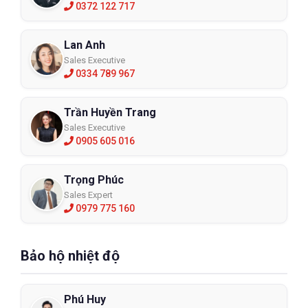
0372 122 717
Lan Anh
Sales Executive
0334 789 967
Trần Huyền Trang
Sales Executive
0905 605 016
Trọng Phúc
Sales Expert
0979 775 160
Bảo hộ nhiệt độ
Phú Huy