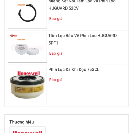
Miếng Kết Nối Tấm Lọc Và Phin Lọc
đáp ứng thời gian lọc dài theo quy định, mặt khác chúng phải
HUGUARD 52CV
đáp ứng yêu cầu an toàn , vệ sinh cho cơ quan hô hấp.
Báo giá
Tấm Lọc Bảo Vệ Phin Lọc HUGUARD
5PF1
Báo giá
Phin Lọc Đa Khí Độc 75SCL
Báo giá
Thương hiệu