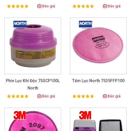
Báo giá
Báo giá
100%
100%
Rating:
Rating:
Phin Lọc Khí Độc 75SCP100L
Tấm Lọc North 7535FFP100
North
Báo giá
Báo giá
100%
100%
Rating:
Rating: