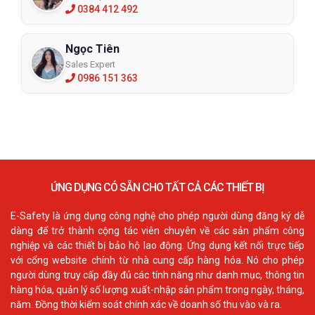
0384 412 492
Ngọc Tiên
Sales Expert
0986 151 363
ỨNG DỤNG CÓ SẴN CHO TẤT CẢ CÁC THIẾT BỊ
E-Safety là ứng dụng công nghệ cho phép người dùng đăng ký dễ
dàng để trở thành cộng tác viên chuyên về các sản phẩm công
nghiệp và các thiết bị bảo hộ lao động. Ứng dụng kết nối trực tiếp
với cổng website chính từ nhà cung cấp hàng hóa. Nó cho phép
người dùng truy cấp đầy đủ các tính năng như danh mục, thông tin
hàng hóa, quản lý số lượng xuất-nhập sản phẩm trong ngày, tháng,
năm. Đồng thời kiểm soát chính xác về doanh số thu vào và ra.