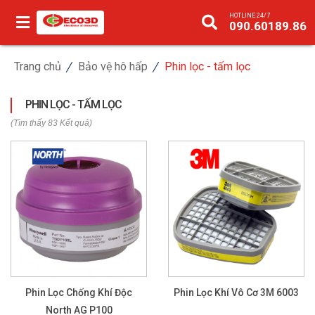
HOTLINE 24/7
090.60189.86
Trang chủ
Bảo vệ hô hấp
Phin lọc - tấm lọc
PHIN LỌC - TẤM LỌC
(Tìm thấy 83 Kết quả)
Phin Lọc Chống Khí Độc
Phin Lọc Khí Vô Cơ 3M 6003
North AG P100