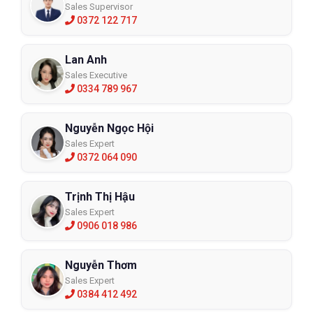
Sales Supervisor
0372 122 717
Lan Anh
Sales Executive
0334 789 967
Nguyễn Ngọc Hội
Sales Expert
0372 064 090
Trịnh Thị Hậu
Sales Expert
0906 018 986
Nguyễn Thơm
Sales Expert
0384 412 492