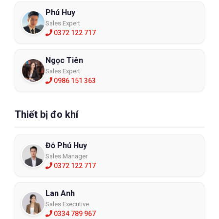
Phú Huy
Sales Expert
0372 122 717
Ngọc Tiên
Sales Expert
0986 151 363
Thiết bị đo khí
Đỗ Phú Huy
Sales Manager
0372 122 717
Lan Anh
Sales Executive
0334 789 967