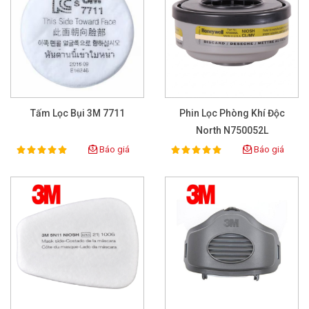
Tấm Lọc Bụi 3M 7711
Phin Lọc Phòng Khí Độc
North N750052L
Báo giá
Báo giá
100%
100%
Rating:
Rating: