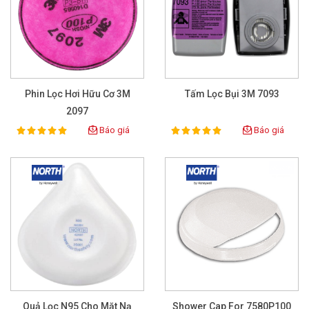
Phin Lọc Hơi Hữu Cơ 3M
Tấm Lọc Bụi 3M 7093
2097
Báo giá
Báo giá
100%
100%
Rating:
Rating:
Quả Lọc N95 Cho Mặt Nạ
Shower Cap For 7580P100