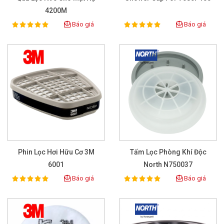
4200M
Báo giá
Báo giá
100%
100%
Rating:
Rating:
Phin Lọc Hơi Hữu Cơ 3M
Tấm Lọc Phòng Khí Độc
6001
North N750037
Báo giá
Báo giá
100%
100%
Rating:
Rating: