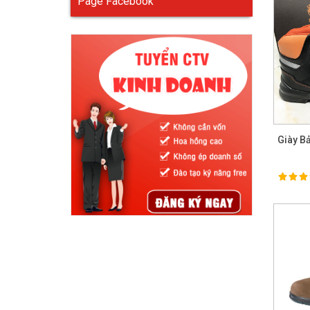
Page Facebook
Giày B
100%
Ra