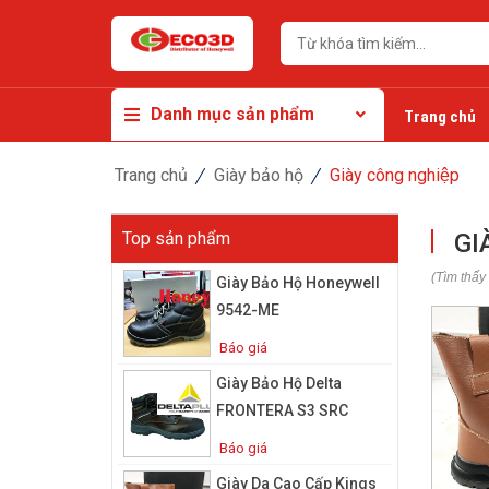
Danh mục sản phẩm
Trang chủ
Trang chủ
Giày bảo hộ
Giày công nghiệp
Top sản phẩm
GI
(Tìm thấy
Giày Bảo Hộ Honeywell
9542-ME
Báo giá
Giày Bảo Hộ Delta
FRONTERA S3 SRC
Báo giá
Giày Da Cao Cấp Kings