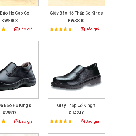
 Bảo Hộ Cao Cổ
Giày Bảo Hộ Thấp Cổ Kings
KWS803
KWS800
Báo giá
Báo giá
100%
ing:
Rating:
Da Bảo Hộ King's
Giày Thấp Cổ King's
KW807
KJ424X
Báo giá
Báo giá
100%
ing:
Rating: