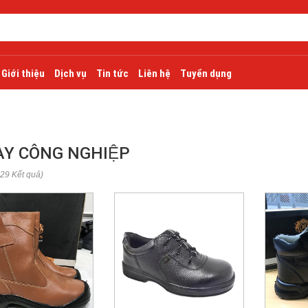
Giới thiệu
Dịch vụ
Tin tức
Liên hệ
Tuyển dụng
ÀY CÔNG NGHIỆP
 29 Kết quả)