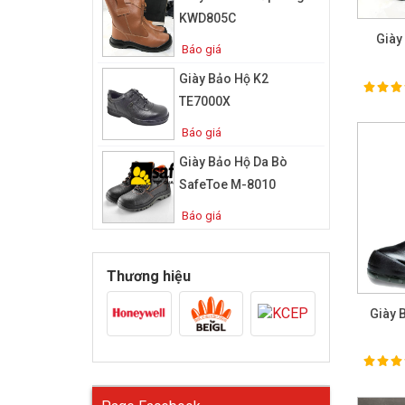
KWD805C
Giày
Báo giá
Giày Bảo Hộ K2
100%
Ra
TE7000X
Báo giá
Giày Bảo Hộ Da Bò
SafeToe M-8010
Báo giá
Thương hiệu
Giày 
100%
Ra