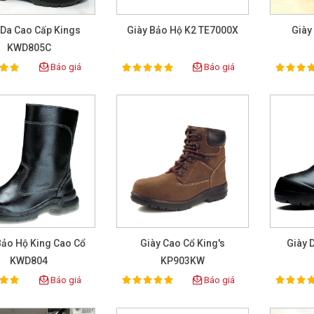
 Da Cao Cấp Kings
Giày Bảo Hộ K2 TE7000X
Giày
KWD805C
Báo giá
Báo giá
100%
100%
ting:
Rating:
Rat
Bảo Hộ King Cao Cổ
Giày Cao Cổ King's
Giày 
KWD804
KP903KW
Báo giá
Báo giá
100%
100%
ting:
Rating:
Rat