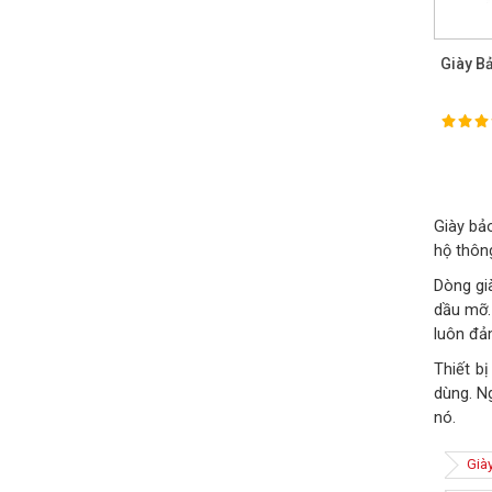
Giày Ba
100%
Ra
Giày bả
hộ thông
Dòng gi
dầu mỡ.
luôn đảm
Thiết b
dùng. N
nó.
Già