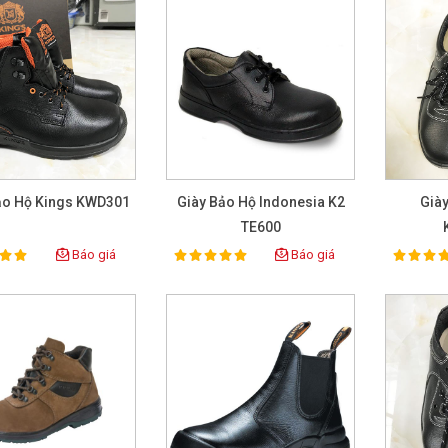
ảo Hộ Kings KWD301
Giày Bảo Hộ Indonesia K2
Già
TE600
Báo giá
Báo giá
100%
100%
ting:
Rating:
Rat