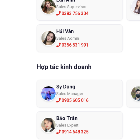
Sales Supervisor
0383 756 304
Hải Vân
Sales Admin
0356 531 991
Hợp tác kinh doanh
Sỹ Dũng
Sales Manager
0905 605 016
Bảo Trân
Sales Expert
0914 648 325