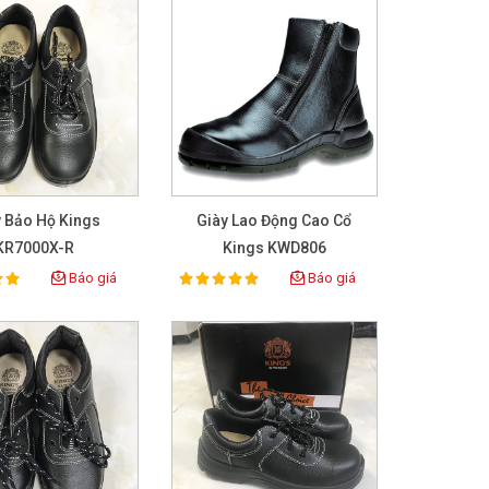
y Bảo Hộ Kings
Giày Lao Động Cao Cổ
KR7000X-R
Kings KWD806
Báo giá
Báo giá
100%
ing:
Rating: