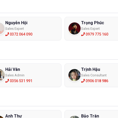
Nguyễn Hội
Trọng Phúc
Sales Expert
Sales Expert
0372 064 090
0979 775 160
Hải Vân
Trịnh Hậu
Sales Admin
Sales Consultant
0356 531 991
0906 018 986
Anh Thư
Bảo Trân