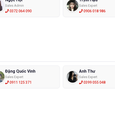
Sales Admin
Sales Expert
0372 064 090
0906 018 986
Đặng Quốc Vinh
Anh Thư
Sales Expert
Sales Expert
0911 125 371
0399 055 048