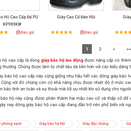
̉o Hộ Cao Cấp Đế PU
Giày Cao Cổ Đàn Hồi
Già
KP993KW
Báo giá
Báo giá
100%
100%
ting:
Rating:
Rat
1
2
>
>
o hộ cao cấp là dòng
giày bảo hộ lao động
được nâng cấp có thêm n
 thường. Chúng được làm từ chất liệu da bền hơn với các kiểu dáng t
ày bảo hộ cao cấp này cũng giống như hầu hết các dòng giày bảo h
 Cộng với đó chúng còn có khả năng chịu được nhiệt độ ở mức cao 
 bảo tính an toàn và sự thoải mái tối ưu nhất khi sử dụng cho người
ị bảo hộ này cũng được phân thành hai mẫu cao cổ và thấp cổ để c
gày nay dòng giày bảo hộ cao cấp đang dần trở nên phổ biến với n
y phòng sạch
Giày bảo hộ Nữ
Giày đặc chủng
Gi