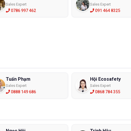
Sales Expert
Sales Expert
0786 997 462
091 464 8325
Tuấn Phạm
Hội Ecosafety
Sales Expert
Sales Expert
0888 149 686
0868 784 355
Ngọc Hội
Trịnh Hậu