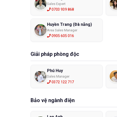
Sales Expert
0703 939 868
Huyền Trang (Đà nẵng)
Area Sales Manager
0905 605 016
Giải pháp phòng độc
Phú Huy
Sales Manager
0372 122 717
Bảo vệ ngành điện
Lan Anh