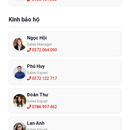
Kính bảo hộ
Ngọc Hội
Sales Manager
0372 064 090
Phú Huy
Sales Expert
0372 122 717
Đoàn Thư
Sales Expert
0786 997 462
Lan Anh
Sales Expert