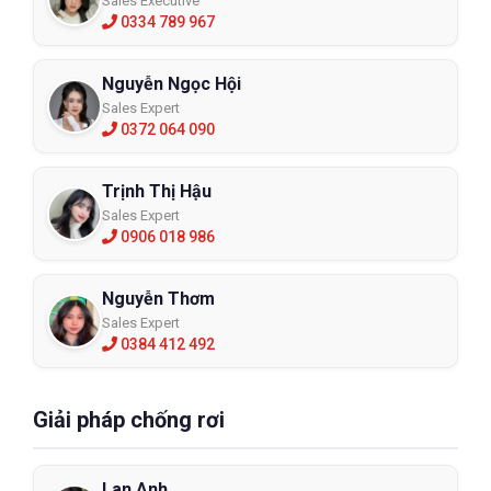
Sales Executive
0334 789 967
Nguyễn Ngọc Hội
Sales Expert
0372 064 090
Trịnh Thị Hậu
Sales Expert
0906 018 986
Nguyễn Thơm
Sales Expert
0384 412 492
Giải pháp chống rơi
Lan Anh