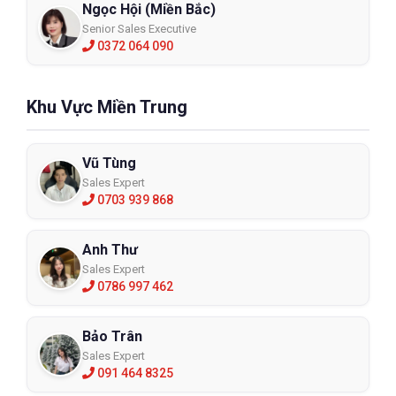
Ngọc Hội (Miền Bắc)
Senior Sales Executive
0372 064 090
Khu Vực Miền Trung
Vũ Tùng
Sales Expert
0703 939 868
Anh Thư
Sales Expert
0786 997 462
Bảo Trân
Sales Expert
091 464 8325