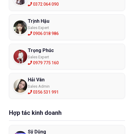
0372 064 090
Trịnh Hậu
Sales Expert
0906 018 986
Trọng Phúc
Sales Expert
0979 775 160
Hải Vân
Sales Admin
0356 531 991
Hợp tác kinh doanh
Sỹ Dũng