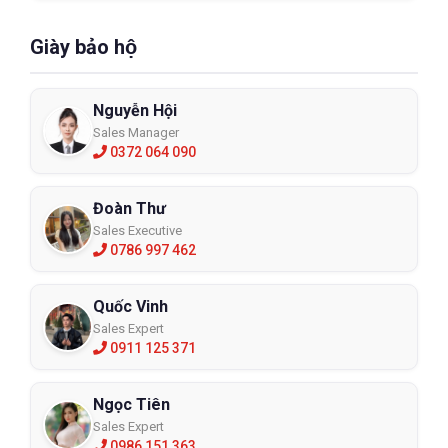
Giày bảo hộ
Nguyễn Hội
Sales Manager
0372 064 090
Đoàn Thư
Sales Executive
0786 997 462
Quốc Vinh
Sales Expert
0911 125 371
Ngọc Tiên
Sales Expert
0986 151 363