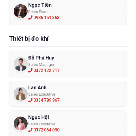
Ngọc Tiên
Sales Expert
0986 151 363
Thiết bị đo khí
Đỗ Phú Huy
Sales Manager
0372 122 717
Lan Anh
Sales Executive
0334 789 967
Ngọc Hội
Sales Executive
0372 064 090