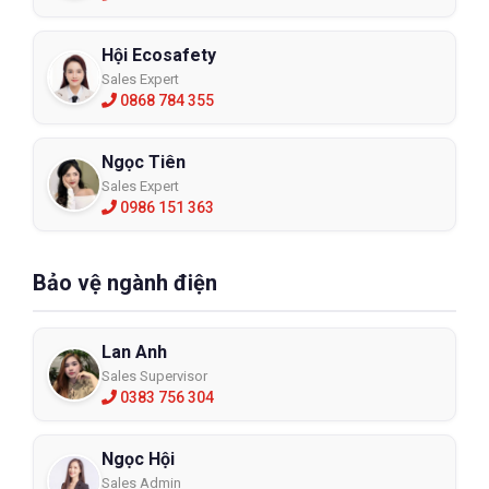
Hội Ecosafety
Sales Expert
0868 784 355
Ngọc Tiên
Sales Expert
0986 151 363
Bảo vệ ngành điện
Lan Anh
Sales Supervisor
0383 756 304
Ngọc Hội
Sales Admin