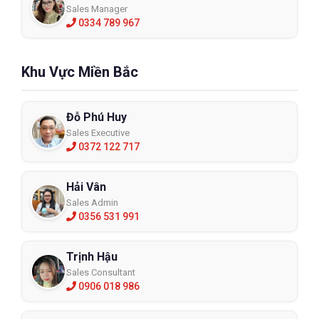
Sales Manager
0334 789 967
Khu Vực Miền Bắc
Đỗ Phú Huy
Sales Executive
0372 122 717
Hải Vân
Sales Admin
0356 531 991
Trịnh Hậu
Sales Consultant
0906 018 986