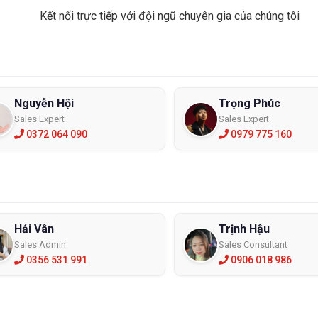
Kết nối trực tiếp với đội ngũ chuyên gia của chúng tôi
Nguyễn Hội
Trọng Phúc
Sales Expert
Sales Expert
0372 064 090
0979 775 160
Hải Vân
Trịnh Hậu
Sales Admin
Sales Consultant
0356 531 991
0906 018 986