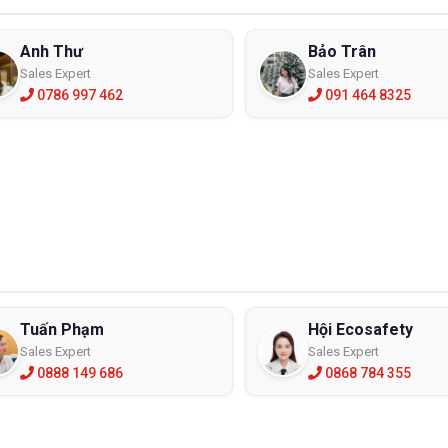
Anh Thư
Bảo Trân
Sales Expert
Sales Expert
0786 997 462
091 464 8325
Tuấn Phạm
Hội Ecosafety
Sales Expert
Sales Expert
0888 149 686
0868 784 355