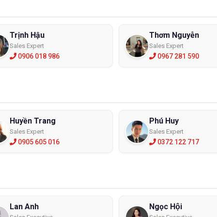
Trịnh Hậu
Thơm Nguyễn
Sales Expert
Sales Expert
0906 018 986
0967 281 590
Huyền Trang
Phú Huy
Sales Expert
Sales Expert
0905 605 016
0372 122 717
Lan Anh
Ngọc Hội