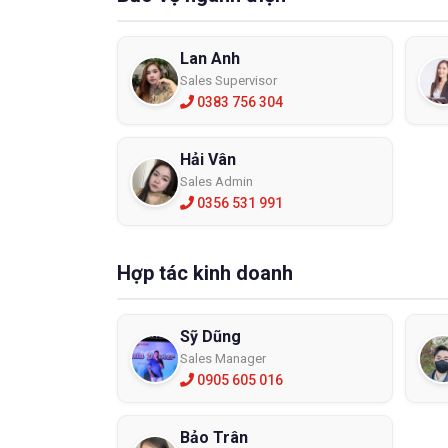
Lan Anh
Sales Supervisor
0383 756 304
Hải Vân
Sales Admin
0356 531 991
Hợp tác kinh doanh
Sỹ Dũng
Sales Manager
0905 605 016
Bảo Trân