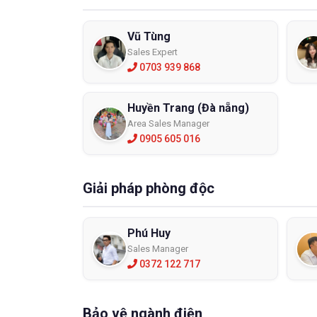
Vũ Tùng
Sales Expert
0703 939 868
Huyền Trang (Đà nẵng)
Area Sales Manager
0905 605 016
Giải pháp phòng độc
Phú Huy
Sales Manager
0372 122 717
Bảo vệ ngành điện