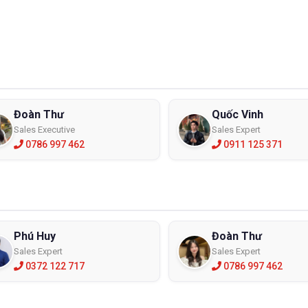
Đoàn Thư
Quốc Vinh
Sales Executive
Sales Expert
0786 997 462
0911 125 371
Phú Huy
Đoàn Thư
Sales Expert
Sales Expert
0372 122 717
0786 997 462