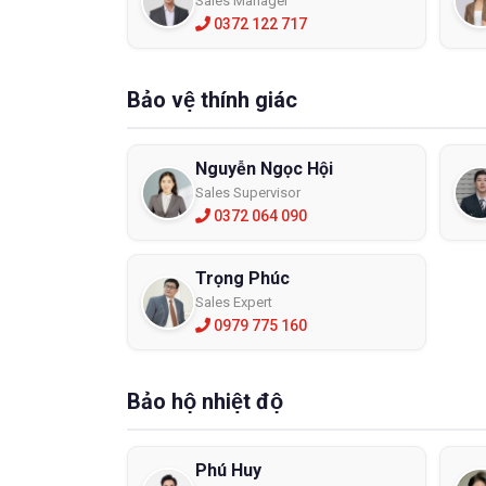
Sales Manager
0372 122 717
Bảo vệ thính giác
Nguyễn Ngọc Hội
Sales Supervisor
0372 064 090
Trọng Phúc
Sales Expert
0979 775 160
Bảo hộ nhiệt độ
Phú Huy