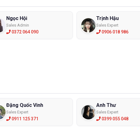
Ngọc Hội
Trịnh Hậu
Sales Admin
Sales Expert
0372 064 090
0906 018 986
Đặng Quốc Vinh
Anh Thư
Sales Expert
Sales Expert
0911 125 371
0399 055 048