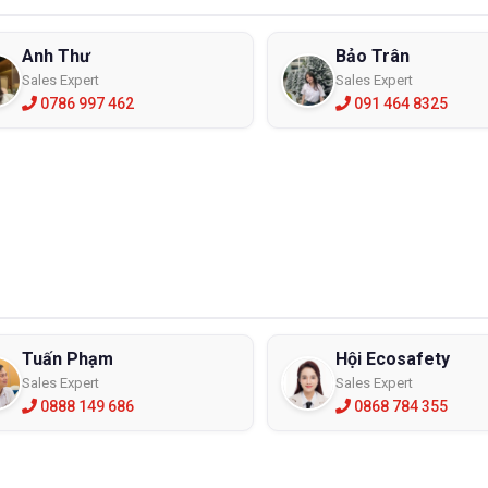
Anh Thư
Bảo Trân
Sales Expert
Sales Expert
0786 997 462
091 464 8325
Tuấn Phạm
Hội Ecosafety
Sales Expert
Sales Expert
0888 149 686
0868 784 355