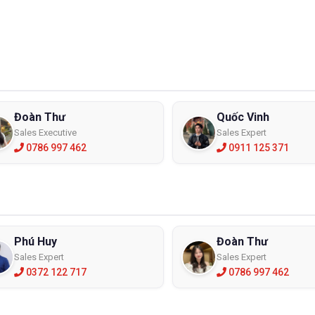
Đoàn Thư
Quốc Vinh
Sales Executive
Sales Expert
0786 997 462
0911 125 371
Phú Huy
Đoàn Thư
Sales Expert
Sales Expert
0372 122 717
0786 997 462