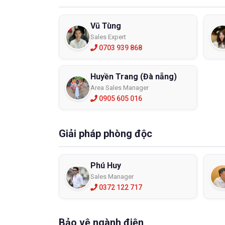
Vũ Tùng
Sales Expert
0703 939 868
Huyền Trang (Đà nẵng)
Area Sales Manager
0905 605 016
Giải pháp phòng độc
Phú Huy
Sales Manager
0372 122 717
Bảo vệ ngành điện