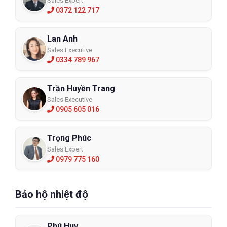
Sales Expert
0372 122 717
Lan Anh
Sales Executive
0334 789 967
Trần Huyền Trang
Sales Executive
0905 605 016
Trọng Phúc
Sales Expert
0979 775 160
Bảo hộ nhiệt độ
Phú Huy