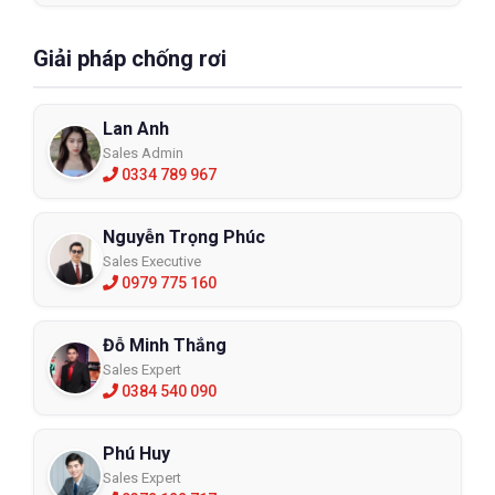
Giải pháp chống rơi
Lan Anh
Sales Admin
0334 789 967
Nguyễn Trọng Phúc
Sales Executive
0979 775 160
Đỗ Minh Thắng
Sales Expert
0384 540 090
Phú Huy
Sales Expert