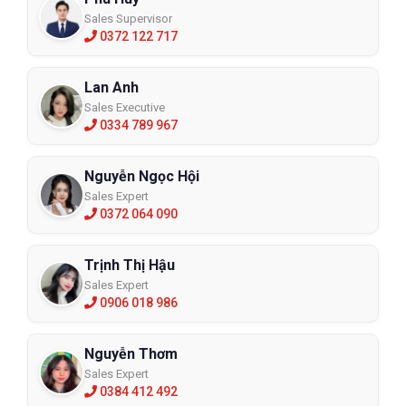
Sales Supervisor
0372 122 717
Lan Anh
Sales Executive
0334 789 967
Nguyễn Ngọc Hội
Sales Expert
0372 064 090
Trịnh Thị Hậu
Sales Expert
0906 018 986
Nguyễn Thơm
Sales Expert
0384 412 492