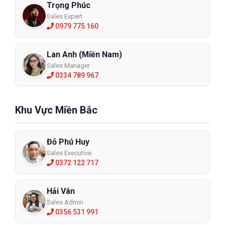
Trọng Phúc
Sales Expert
0979 775 160
Lan Anh (Miền Nam)
Sales Manager
0334 789 967
Khu Vực Miền Bắc
Đỗ Phú Huy
Sales Executive
0372 122 717
Hải Vân
Sales Admin
0356 531 991