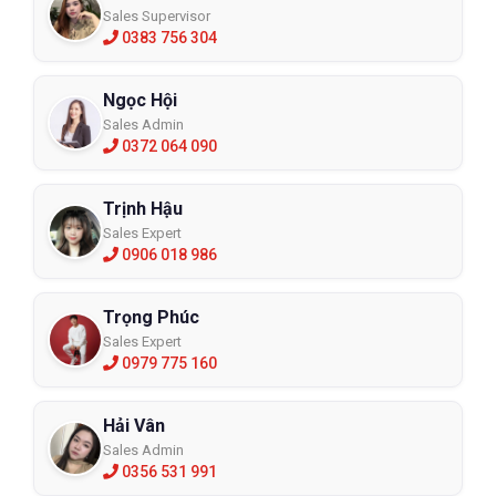
Sales Supervisor
0383 756 304
Ngọc Hội
Sales Admin
0372 064 090
Trịnh Hậu
Sales Expert
0906 018 986
Trọng Phúc
Sales Expert
0979 775 160
Hải Vân
Sales Admin
0356 531 991