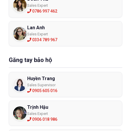
Sales Expert
0786 997 462
Lan Anh
Sales Expert
0334 789 967
Găng tay bảo hộ
Huyền Trang
Sales Supervisor
0905 605 016
Trịnh Hậu
Sales Expert
0906 018 986