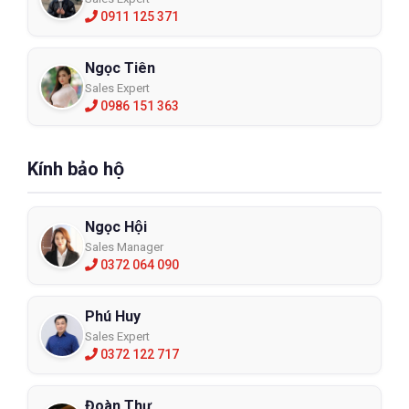
0911 125 371
Ngọc Tiên
Sales Expert
0986 151 363
Kính bảo hộ
Ngọc Hội
Sales Manager
0372 064 090
Phú Huy
Sales Expert
0372 122 717
Đoàn Thư