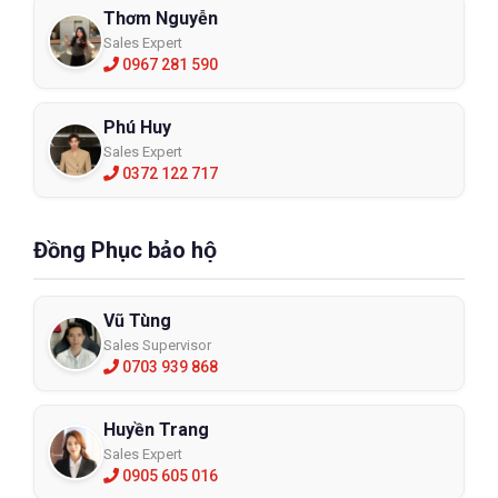
Thơm Nguyễn
Sales Expert
0967 281 590
Phú Huy
Sales Expert
0372 122 717
Đồng Phục bảo hộ
Vũ Tùng
Sales Supervisor
0703 939 868
Huyền Trang
Sales Expert
0905 605 016