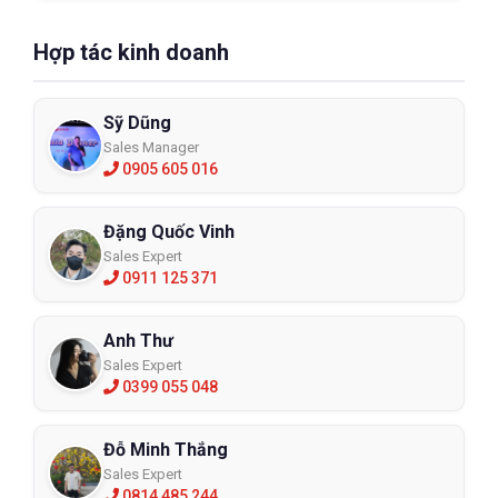
Hợp tác kinh doanh
Sỹ Dũng
Sales Manager
0905 605 016
Đặng Quốc Vinh
Sales Expert
0911 125 371
Anh Thư
Sales Expert
0399 055 048
Đỗ Minh Thắng
Sales Expert
0814 485 244