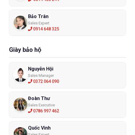
Bảo Trân
Sales Expert
0914 648 325
Giày bảo hộ
Nguyễn Hội
Sales Manager
0372 064 090
Đoàn Thư
Sales Executive
0786 997 462
Quốc Vinh
Sales Expert