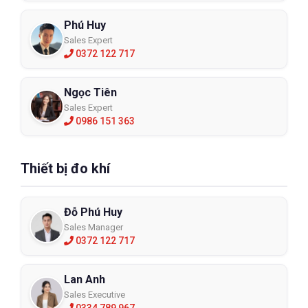
Phú Huy
Sales Expert
0372 122 717
Ngọc Tiên
Sales Expert
0986 151 363
Thiết bị đo khí
Đỗ Phú Huy
Sales Manager
0372 122 717
Lan Anh
Sales Executive
0334 789 967