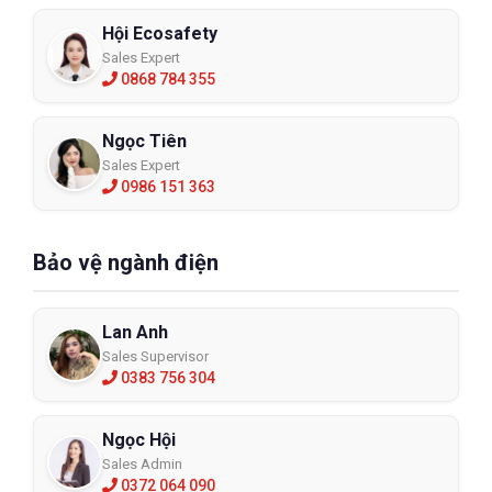
Hội Ecosafety
Sales Expert
0868 784 355
Ngọc Tiên
Sales Expert
0986 151 363
Bảo vệ ngành điện
Lan Anh
Sales Supervisor
0383 756 304
Ngọc Hội
Sales Admin
0372 064 090