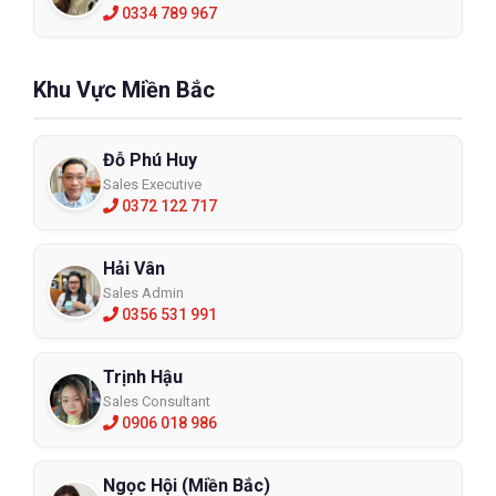
0334 789 967
Khu Vực Miền Bắc
Đỗ Phú Huy
Sales Executive
0372 122 717
Hải Vân
Sales Admin
0356 531 991
Trịnh Hậu
Sales Consultant
0906 018 986
Ngọc Hội (Miền Bắc)