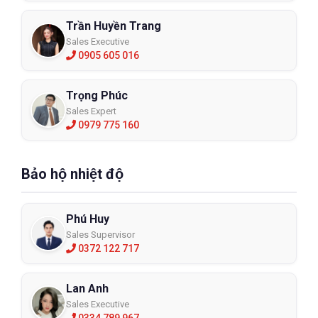
Trần Huyền Trang
Sales Executive
0905 605 016
Trọng Phúc
Sales Expert
0979 775 160
Bảo hộ nhiệt độ
Phú Huy
Sales Supervisor
0372 122 717
Lan Anh
Sales Executive