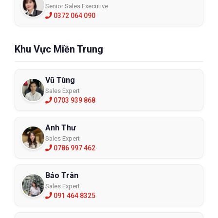
Senior Sales Executive
0372 064 090
Khu Vực Miền Trung
Vũ Tùng
Sales Expert
0703 939 868
Anh Thư
Sales Expert
0786 997 462
Bảo Trân
Sales Expert
091 464 8325