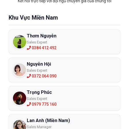
Kết nối trực tiếp với đội ngũ chuyên gia của chúng tôi
Khu Vực Miền Nam
Thơm Nguyễn
Sales Expert
0384 412 492
Nguyễn Hội
Sales Expert
0372 064 090
Trọng Phúc
Sales Expert
0979 775 160
Lan Anh (Miền Nam)
Sales Manager