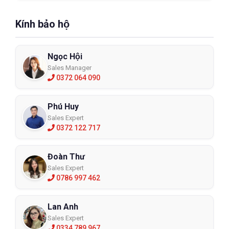
Kính bảo hộ
Ngọc Hội
Sales Manager
0372 064 090
Phú Huy
Sales Expert
0372 122 717
Đoàn Thư
Sales Expert
0786 997 462
Lan Anh
Sales Expert
0334 789 967