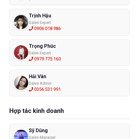
Trịnh Hậu
Sales Expert
0906 018 986
Trọng Phúc
Sales Expert
0979 775 160
Hải Vân
Sales Admin
0356 531 991
Hợp tác kinh doanh
Sỹ Dũng
Sales Manager