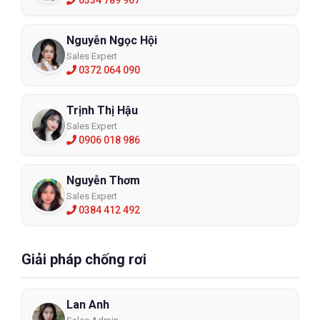
0334 789 967
Nguyễn Ngọc Hội
Sales Expert
0372 064 090
Trịnh Thị Hậu
Sales Expert
0906 018 986
Nguyễn Thơm
Sales Expert
0384 412 492
Giải pháp chống rơi
Lan Anh