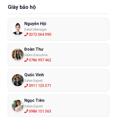
Giày bảo hộ
Nguyễn Hội
Sales Manager
0372 064 090
Đoàn Thư
Sales Executive
0786 997 462
Quốc Vinh
Sales Expert
0911 125 371
Ngọc Tiên
Sales Expert
0986 151 363