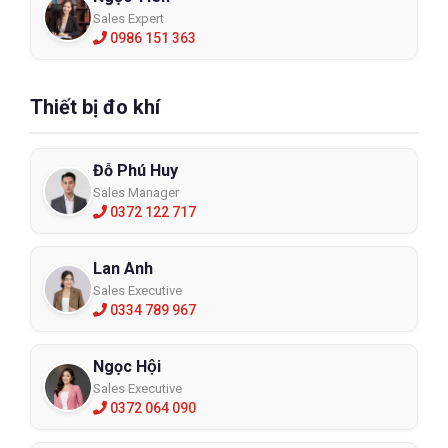
Sales Expert
0986 151 363
Thiết bị đo khí
Đỗ Phú Huy
Sales Manager
0372 122 717
Lan Anh
Sales Executive
0334 789 967
Ngọc Hội
Sales Executive
0372 064 090