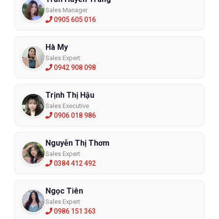
Sales Manager
0905 605 016
Hà My
Sales Expert
0942 908 098
Trịnh Thị Hậu
Sales Executive
0906 018 986
Nguyễn Thị Thơm
Sales Expert
0384 412 492
Ngọc Tiên
Sales Expert
0986 151 363