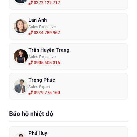
0372 122 717
Lan Anh
Sales Executive
0334 789 967
Trần Huyền Trang
Sales Executive
0905 605 016
Trọng Phúc
Sales Expert
0979 775 160
Bảo hộ nhiệt độ
Phú Huy