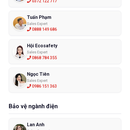
0372 122 717
Tuấn Phạm
Sales Expert
0888 149 686
Hội Ecosafety
Sales Expert
0868 784 355
Ngọc Tiên
Sales Expert
0986 151 363
Bảo vệ ngành điện
Lan Anh