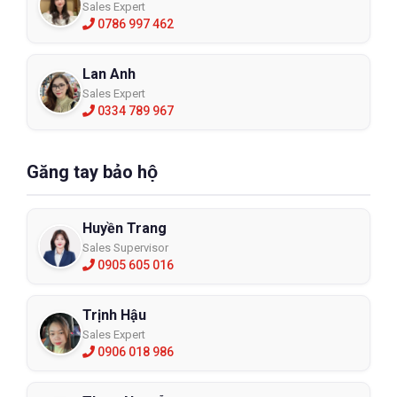
Sales Expert
0786 997 462
Lan Anh
Sales Expert
0334 789 967
Găng tay bảo hộ
Huyền Trang
Sales Supervisor
0905 605 016
Trịnh Hậu
Sales Expert
0906 018 986