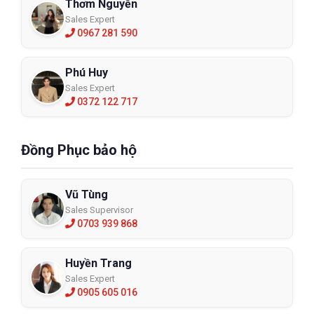
Thơm Nguyễn
Sales Expert
0967 281 590
Phú Huy
Sales Expert
0372 122 717
Đồng Phục bảo hộ
Vũ Tùng
Sales Supervisor
0703 939 868
Huyền Trang
Sales Expert
0905 605 016