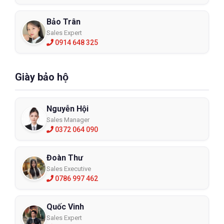
Bảo Trân
Sales Expert
0914 648 325
Giày bảo hộ
Nguyễn Hội
Sales Manager
0372 064 090
Đoàn Thư
Sales Executive
0786 997 462
Quốc Vinh
Sales Expert