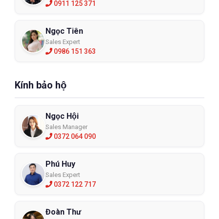
0911 125 371
Ngọc Tiên
Sales Expert
0986 151 363
Kính bảo hộ
Ngọc Hội
Sales Manager
0372 064 090
Phú Huy
Sales Expert
0372 122 717
Đoàn Thư