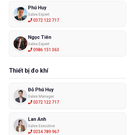
Phú Huy
Sales Expert
0372 122 717
Ngọc Tiên
Sales Expert
0986 151 363
Thiết bị đo khí
Đỗ Phú Huy
Sales Manager
0372 122 717
Lan Anh
Sales Executive
0334 789 967