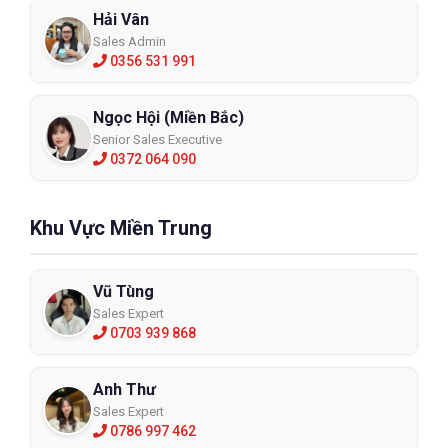
Hải Vân
Sales Admin
0356 531 991
Ngọc Hội (Miền Bắc)
Senior Sales Executive
0372 064 090
Khu Vực Miền Trung
Vũ Tùng
Sales Expert
0703 939 868
Anh Thư
Sales Expert
0786 997 462