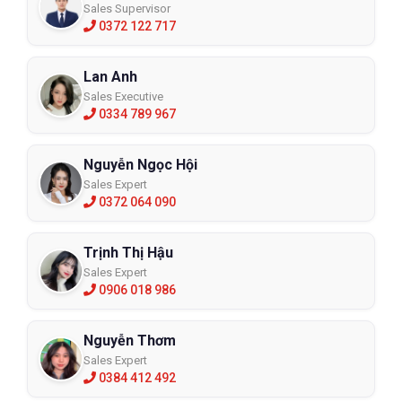
Sales Supervisor
0372 122 717
Lan Anh
Sales Executive
0334 789 967
Nguyễn Ngọc Hội
Sales Expert
0372 064 090
Trịnh Thị Hậu
Sales Expert
0906 018 986
Nguyễn Thơm
Sales Expert
0384 412 492