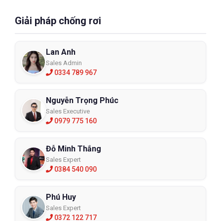
Giải pháp chống rơi
Lan Anh
Sales Admin
0334 789 967
Nguyễn Trọng Phúc
Sales Executive
0979 775 160
Đỗ Minh Thắng
Sales Expert
0384 540 090
Phú Huy
Sales Expert
0372 122 717