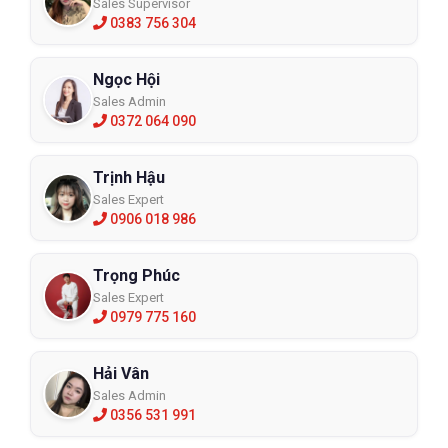
Sales Supervisor
0383 756 304
Ngọc Hội
Sales Admin
0372 064 090
Trịnh Hậu
Sales Expert
0906 018 986
Trọng Phúc
Sales Expert
0979 775 160
Hải Vân
Sales Admin
0356 531 991