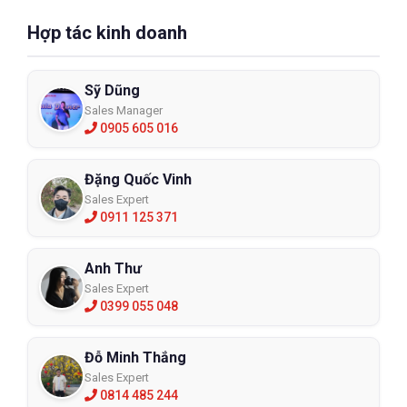
Hợp tác kinh doanh
Sỹ Dũng
Sales Manager
0905 605 016
Đặng Quốc Vinh
Sales Expert
0911 125 371
Anh Thư
Sales Expert
0399 055 048
Đỗ Minh Thắng
Sales Expert
0814 485 244