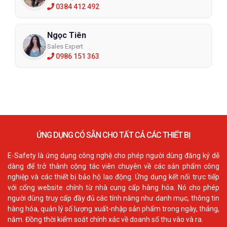
0384 412 492
Ngọc Tiên
Sales Expert
0986 151 363
ỨNG DỤNG CÓ SẴN CHO TẤT CẢ CÁC THIẾT BỊ
E-Safety là ứng dụng công nghệ cho phép người dùng đăng ký dễ
dàng để trở thành cộng tác viên chuyên về các sản phẩm công
nghiệp và các thiết bị bảo hộ lao động. Ứng dụng kết nối trực tiếp
với cổng website chính từ nhà cung cấp hàng hóa. Nó cho phép
người dùng truy cấp đầy đủ các tính năng như danh mục, thông tin
hàng hóa, quản lý số lượng xuất-nhập sản phẩm trong ngày, tháng,
năm. Đồng thời kiểm soát chính xác về doanh số thu vào và ra.