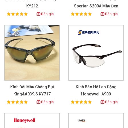
KY212
Sperian S200A Màu Đen
Báo giá
Báo giá
100%
100%
Rating:
Rating:
Kính Đổi Màu Chống Bụi
Kính Bảo Hộ Lao Động
King&#039;s KY717
Honeywell A900
Báo giá
Báo giá
100%
100%
Rating:
Rating: