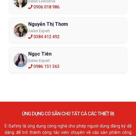
Sales Executive
0906 018 986
Nguyễn Thị Thơm
Sales Expert
0384 412 492
Ngọc Tiên
Sales Expert
0986 151 363
ỨNG DỤNG CÓ SẴN CHO TẤT CẢ CÁC THIẾT BỊ
E-Safety là ứng dụng công nghệ cho phép người dùng đăng ký dễ
dàng để trở thành cộng tác viên chuyên về các sản phẩm công