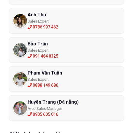
Anh Thư
Sales Expert
0786 997 462
Bảo Trân
Sales Expert
091 464 8325
Phạm Văn Tuấn
Sales Expert
0888 149 686
Huyền Trang (Đà nẵng)
Area Sales Manager
0905 605 016