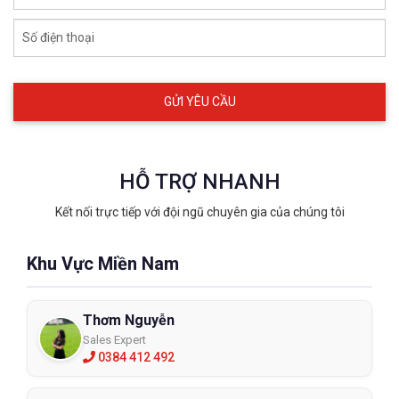
Số điện thoại
Cách vệ sinh và bảo quản kính chống
bụi
Bên cạnh những đặc điểm bên ngoài và những tính năng thì bạn
cũng cần tìm hiểu thật kỹ về cách sử dụng và bảo quản kính.
Điều này giúp bạn sử dụng đúng cách và gia tăng độ bền cho
kính cũng như bảo vệ mắt tốt hơn. Bởi nếu bạn không tìm hiểu
HỖ TRỢ NHANH
mà sử dụng kính sai cách, sai mục đích sẽ gây ra những thương
Kết nối trực tiếp với đội ngũ chuyên gia của chúng tôi
tổn không đáng có cho mắt.
Bạn phải tìm hiểu kính được dùng trong những môi trường như
Khu Vực Miền Nam
thế nào? Nhiệt độ bảo quản ra sao? Thường thì kính bảo hộ lao
động sẽ được sử dụng trong các công trường khói bụi như :
khai thác, xây dựng, chế biến lâm sản, ….Và bảo quản ở nhiệt độ
Thơm Nguyễn
dưới 30 độ C.
Sales Expert
0384 412 492
Xem thêm:
100 kính bảo hộ lao động nhập