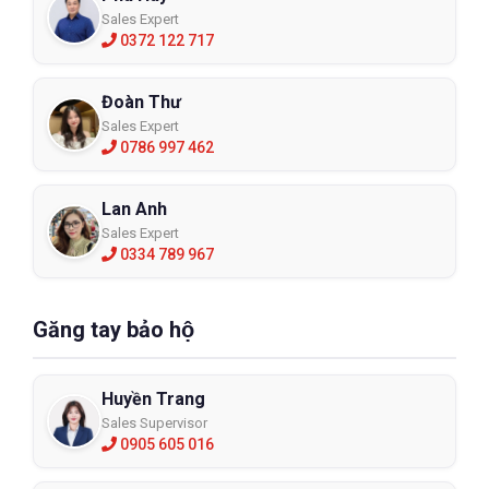
Sales Expert
0372 122 717
Đoàn Thư
Sales Expert
0786 997 462
Lan Anh
Sales Expert
0334 789 967
Găng tay bảo hộ
Huyền Trang
Sales Supervisor
0905 605 016