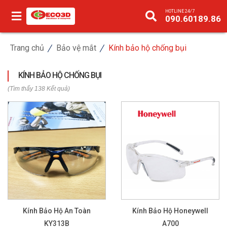
HOTLINE 24/7
090.60189.86
Trang chủ
Bảo vệ mắt
Kính bảo hộ chống bụi
KÍNH BẢO HỘ CHỐNG BỤI
(Tìm thấy 138 Kết quả)
Kính Bảo Hộ An Toàn
Kính Bảo Hộ Honeywell
KY313B
A700