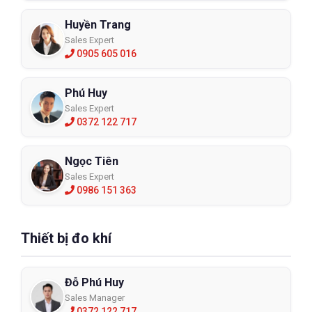
Huyền Trang
Sales Expert
0905 605 016
Phú Huy
Sales Expert
0372 122 717
Ngọc Tiên
Sales Expert
0986 151 363
Thiết bị đo khí
Đỗ Phú Huy
Sales Manager
0372 122 717