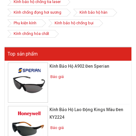
Kính bảo hộ chống tia laser
Kính chống đọng hơi sương
Kính bảo hộ hàn
Phụ kiện kính
Kính bảo hộ chống bụi
Kính bảo hộ chống bụi thường được thiết kế hình vòng cung,
Kính chống hóa chất
cong theo hình dáng khuôn mặt, giúp ôm sát phần mắt và ngăn
chặn bụi bẩn.
Màu kính thường trong suốt hoặc đen thêm nhiều lựa chọn với
Top sản phẩm
người dùng hơn. Điểm đặc biệt của kính chính là có thêm 1 lớp
phủ chống trầy xước giúp giảm thiểu tối đa sự bám bẩn của bụi.
Kính Bảo Hộ A902 Đen Sperian
Một vài lưu ý khi mua kính bảo hộ
Báo giá
chống bụi
Kính Bảo Hộ Lao Động Kings Màu Đen
KY2224
Báo giá