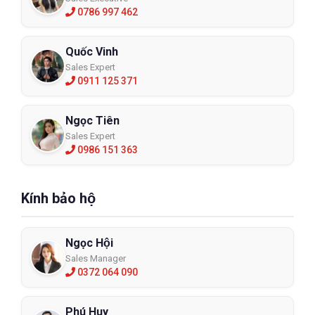
0786 997 462
Quốc Vinh
Sales Expert
0911 125 371
Ngọc Tiên
Sales Expert
0986 151 363
Kính bảo hộ
Ngọc Hội
Sales Manager
0372 064 090
Phú Huy