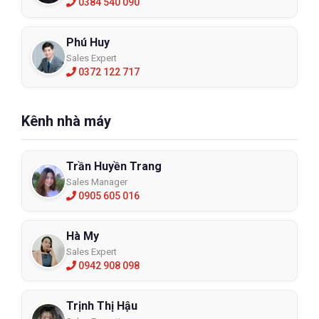
0384 540 090
Phú Huy
Sales Expert
0372 122 717
Kênh nhà máy
Trần Huyền Trang
Sales Manager
0905 605 016
Hà My
Sales Expert
0942 908 098
Trịnh Thị Hậu