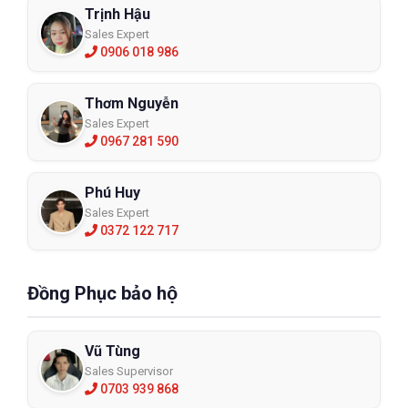
Trịnh Hậu
Sales Expert
0906 018 986
Thơm Nguyễn
Sales Expert
0967 281 590
Phú Huy
Sales Expert
0372 122 717
Đồng Phục bảo hộ
Vũ Tùng
Sales Supervisor
0703 939 868