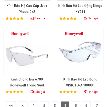
Kính Bảo Hộ Cao Cấp Uvex
Kính Bảo Hộ Lao Động Kings
Pheos Cx2
KY211
Báo giá
Báo giá
100%
100%
Rating:
Rating:
Kính Chống Bụi A700
Kính Bảo Hộ Lao Động
Honeywell Trong Suốt
VISIOTG-A 100001
Báo giá
Báo giá
100%
100%
Rating:
Rating:
<<
<
1
2
3
4
5
6
7