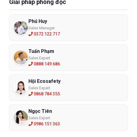
Giải pháp phòng độc
Phú Huy
Sales Manager
0372 122 717
Tuấn Phạm
Sales Expert
0888 149 686
Hội Ecosafety
Sales Expert
0868 784 355
Ngọc Tiên
Sales Expert
0986 151 363