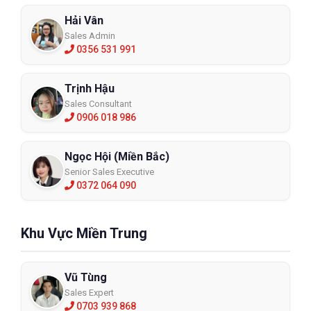
Hải Vân
Sales Admin
0356 531 991
Trịnh Hậu
Sales Consultant
0906 018 986
Ngọc Hội (Miền Bắc)
Senior Sales Executive
0372 064 090
Khu Vực Miền Trung
Vũ Tùng
Sales Expert
0703 939 868