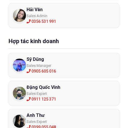
Hải Vân
Sales Admin
0356 531 991
Hợp tác kinh doanh
Sỹ Dũng
Sales Manager
0905 605 016
Đặng Quốc Vinh
Sales Expert
0911 125 371
Anh Thư
Sales Expert
0399 055 048