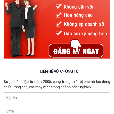
Cấu tạo
Mỗi một loại
kính bảo hộ lao động chống bụi
của mỗi thương
hiệu khác nhau sẽ có cấu tạo riêng biệt. Điều này giúp người
dùng phân biệt được thương hiệu cũng như tính năng của
chúng. Nhưng lời khuyên cho bạn trong chọn mua kính bảo hộ
chống bụi chính là kính có cấu tạo gọng và tròng kính liền nhau
Tại sao lại vậy? Vì
kính chống bụi
có gọng và tròng kính liền
nhau sẽ giúp giảm thiểu sự xô lệch và tách rời của kính khi bạn
hoạt động mạnh hoặc sử dụng trong thời gian dài.
LIÊN HỆ VỚI CHÚNG TÔI
Được thành lập từ năm 2005, cung trang thiết bị bảo hộ lao động
chất lượng cao, các máy móc trong ngành công nghiệp.
Họ tên
Email