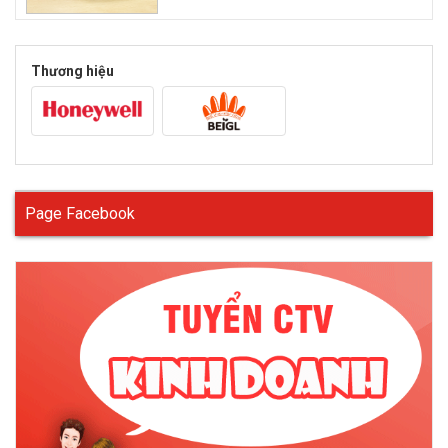
giúp ôm trọn khuôn mặt, ngăn chặn tối đa sự xâm nhập của bụi
bẩn. Bạn có thể tham khảo kiểu dáng một số thương hiệu
kính
chống bụi
nổi tiếng như :
kính bảo hộ chống
Thương hiệu
bụi
Honeywell, king’s, Sperian, 3M,….
Chất liệu
Bạn nên chọn kính bảo hộ chống bụi được làm từ chất liệu
polycarbonate. Chất liệu này có trọng lượng nhẹ hơn 10 lần so
với trọng lượng kính được làm từ thủy tinh. Bên cạnh đó, nó
cũng giúp kính có độ bền tốt hơn, không chịu ảnh hưởng nhiều
Page Facebook
như nứt, vỡ nếu kính bị rơi trong quá trình di chuyển hay làm
việc.
Tính năng
Có hàng trăm loại
kính chống bụi
với đặc điểm và tính năng
khác nhau. Nhưng lựa chọn hoàn hảo nhất đối với bạn là
kính
chống bụi
có tích hợp khả năng chống tia UV. Vì với những ai
thường xuyên phải làm việc ngoài trời thì việc tiếp xúc với tia UV
có hại là điều không thể tránh khỏi. Do đó, một chiếc kính bảo
hộ chống bụi có thể chống tia UV sẽ lựa chọn tốt nhất cho ban.